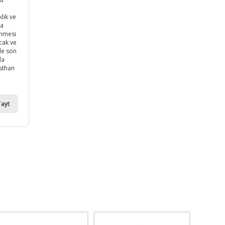
lik ve
da
enmesi
ıcak ve
le son
da
asthan
Tayt