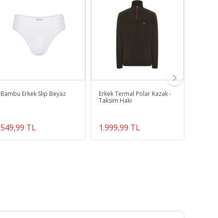
Bambu Erkek Slip Beyaz
Erkek Termal Polar Kazak -
HHA.67
Taksim Haki
Outline
549,99 TL
1.999,99 TL
1.499