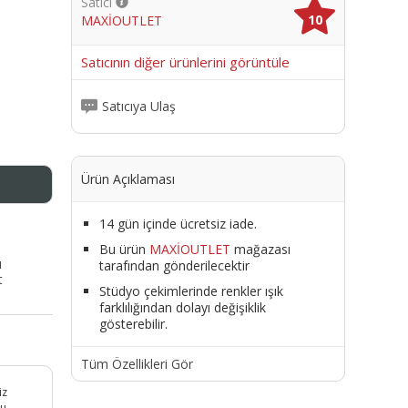
Satıcı
10
MAXİOUTLET
me
Satıcının diğer ürünlerini görüntüle
Satıcıya Ulaş
Ürün Açıklaması
14 gün içinde ücretsiz iade.
Bu ürün
MAXİOUTLET
mağazası
ı
tarafından gönderilecektir
t
Stüdyo çekimlerinde renkler ışık
farklılığından dolayı değişiklik
gösterebilir.
Tüm Özellikleri Gör
iz
zu