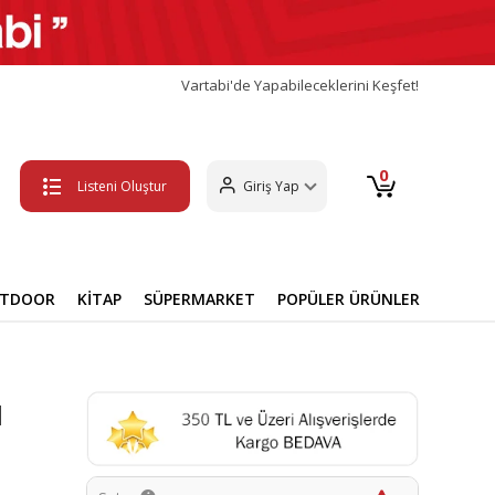
Vartabi'de Yapabileceklerini Keşfet!
0
Listeni Oluştur
Giriş Yap
UTDOOR
KİTAP
SÜPERMARKET
POPÜLER ÜRÜNLER
l