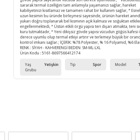
sararak termal özelliğini tam anlamıyla yaşamanızı sağlar, hareket
kabiliyetinizi kısıtlamaz ve tamamen rahat bir kullanım sağlar, ° Esnek
uzun kesimin bu üründe birleşmesi sayesinde, ürünün hareket anın
yukarı doğru toplanarak bel kısmının açık kalması ve soğuktan etkil
engellenmektedi, ° Üstün etkili örgü yapısı teri dışarı atmakta, teni s
kuru tutmaktadır, ° Yeni dikişsiz gövde yapısı vücudun göğüs kafesi i
derece uyumlu olup termal etkiyi artırır ve terlemeyi büyük bir oran
kontrol imkanı sağlar.; İÇERİK: %78 Polyester, % 16 Polyamid, %6 El
RENK : SİYAH - KAHVERENGİ BEDEN: SM-ML-LXL
Ürün Kodu :
5161-8697566412174
Yaş
Yetişkin
Tip
Spor
Model
Grubu
Cinsiyet
Unisex