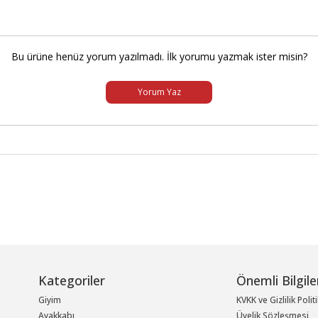
Bu ürüne henüz yorum yazılmadı. İlk yorumu yazmak ister misin?
Yorum Yaz
Kategoriler
Önemli Bilgile
Giyim
KVKK ve Gizlilik Polit
Ayakkabı
Üyelik Sözleşmesi