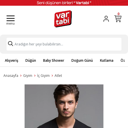
0
Alışveriş
Düğün
Baby Shower
Doğum Günü
Kutlama
Özel
Anasayfa
Giyim
İç Giyim
Atlet