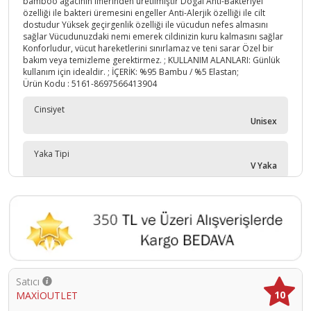
bamboo ağacının liflerinden üretilmiştir Dogal Anti-Bakteriyel
özelliği ile bakteri üremesini engeller Anti-Alerjik özelliği ile cilt
dostudur Yüksek geçirgenlik özelliği ile vücudun nefes almasını
sağlar Vücudunuzdaki nemi emerek cildinizin kuru kalmasını sağlar
Konforludur, vücut hareketlerini sınırlamaz ve teni sarar Özel bir
bakım veya temizleme gerektirmez. ; KULLANIM ALANLARI: Günlük
kullanım için idealdir. ; İÇERİK: %95 Bambu / %5 Elastan;
Ürün Kodu :
5161-8697566413904
Cinsiyet
Unisex
Yaka Tipi
V Yaka
Yaş Grubu
Yetişkin
Satıcı
10
MAXİOUTLET