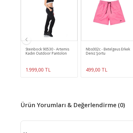
ODLAND
Steinbock 90530 - Artemis
Nbs002c - Betelgeus Erkek
Erkek
Kadın Outdoor Pantolon
Deniz Şortu
Siyah
1.999,00 TL
499,00 TL
Ürün Yorumları & Değerlendirme (0)