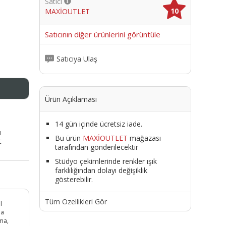
Satıcı
10
MAXİOUTLET
me
Satıcının diğer ürünlerini görüntüle
Satıcıya Ulaş
Ürün Açıklaması
14 gün içinde ücretsiz iade.
ı
Bu ürün
MAXİOUTLET
mağazası
t
tarafından gönderilecektir
Stüdyo çekimlerinde renkler ışık
farklılığından dolayı değişiklik
gösterebilir.
Tüm Özellikleri Gör
l
ha
uma,