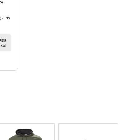
ca
ışveriş
Kısa
Kol