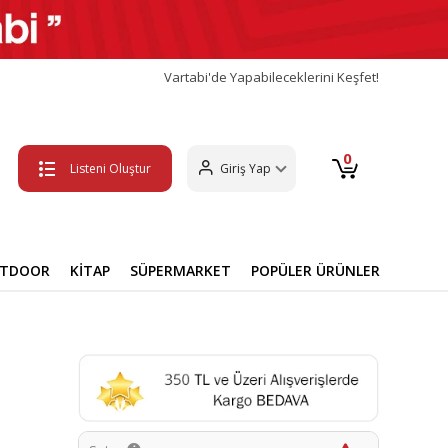
Vartabi'de Yapabileceklerini Keşfet!
0
Listeni Oluştur
Giriş Yap
UTDOOR
KİTAP
SÜPERMARKET
POPÜLER ÜRÜNLER