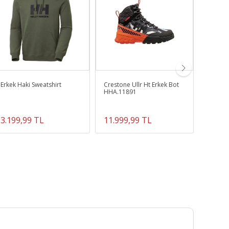
Erkek Haki Sweatshirt
Crestone Ullr Ht Erkek Bot
Spt Med
HHA.11891
Spt-290
3.199,99 TL
11.999,99 TL
249,0