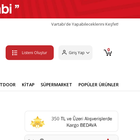
Vartabi'de Yapabileceklerini Keşfet!
0
Listeni Oluştur
Giriş Yap
UTDOOR
KİTAP
SÜPERMARKET
POPÜLER ÜRÜNLER