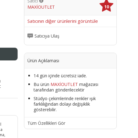
Satıcı
10
MAXİOUTLET
me
Satıcının diğer ürünlerini görüntüle
Satıcıya Ulaş
Ürün Açıklaması
14 gün içinde ücretsiz iade.
ı
Bu ürün
MAXİOUTLET
mağazası
t
tarafından gönderilecektir
Stüdyo çekimlerinde renkler ışık
farklılığından dolayı değişiklik
gösterebilir.
Tüm Özellikleri Gör
l
ha
uma,