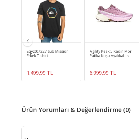
ock
Eqyzt07227 Sub Mission
Agility Peak 5 Kadın Mor
ans
Erkek T-shirt
Patika Koşu Ayakkabısı
1.499,99 TL
6.999,99 TL
Ürün Yorumları & Değerlendirme (0)