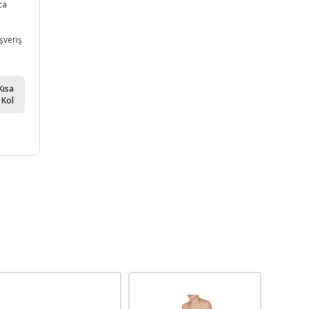
ca
ışveriş
Kısa
Kol