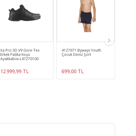
Xa Pro 3D V9 Gore-Tex
4127671 Bywayx Youth
Nerva 
Erkek Patika Koşu
Çocuk Deniz Şort
Cml072
Ayakkabısı-L47270100
12.999,99 TL
699,00 TL
5.499