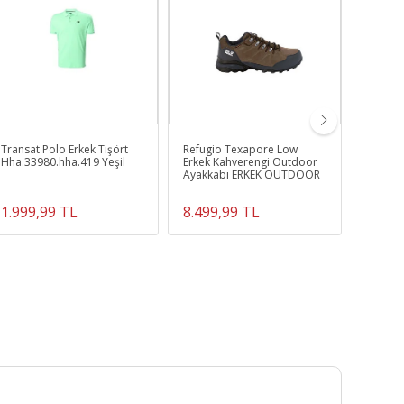
Transat Polo Erkek Tişört
Refugio Texapore Low
Erkek 
Hha.33980.hha.419 Yeşil
Erkek Kahverengi Outdoor
Outsna
Ayakkabı ERKEK OUTDOOR
1.999,99 TL
8.499,99 TL
11.99