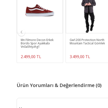
 Sagwon
Mn Filmore Decon Erkek
Gw1200 Protection North
t
Bordo Spor Ayakkabı
Mountain Tactical Gömlek
Vn0a5htyzhg1
2.499,00 TL
3.499,00 TL
Ürün Yorumları & Değerlendirme (0)