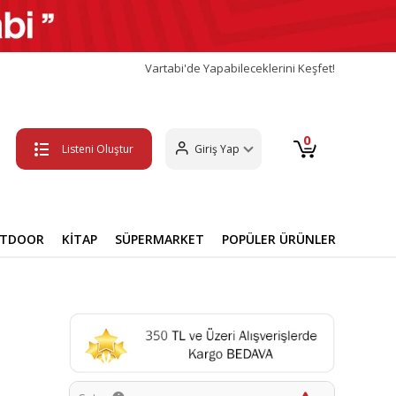
Vartabi'de Yapabileceklerini Keşfet!
0
Listeni Oluştur
Giriş Yap
UTDOOR
KİTAP
SÜPERMARKET
POPÜLER ÜRÜNLER