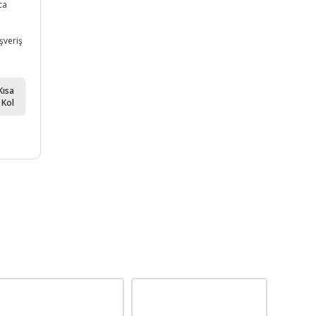
ca
ışveriş
Kısa
Kol