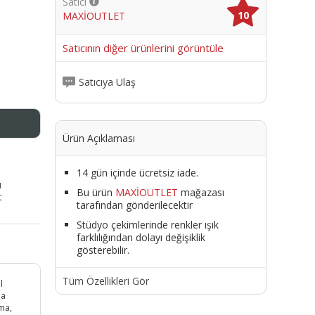
Satıcı
10
MAXİOUTLET
me
Satıcının diğer ürünlerini görüntüle
Satıcıya Ulaş
Ürün Açıklaması
14 gün içinde ücretsiz iade.
ı
Bu ürün
MAXİOUTLET
mağazası
t
tarafından gönderilecektir
Stüdyo çekimlerinde renkler ışık
farklılığından dolayı değişiklik
gösterebilir.
Tüm Özellikleri Gör
l
ha
uma,