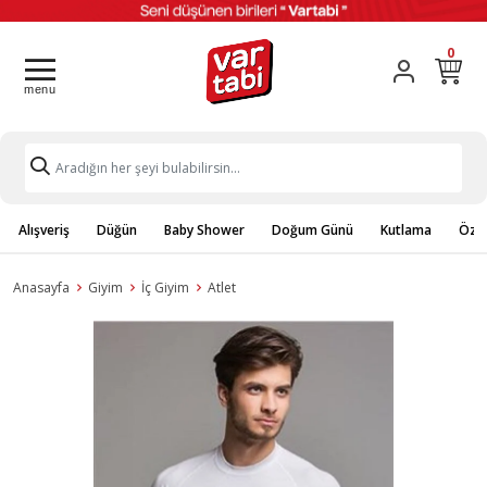
0
Alışveriş
Düğün
Baby Shower
Doğum Günü
Kutlama
Özel
Anasayfa
Giyim
İç Giyim
Atlet