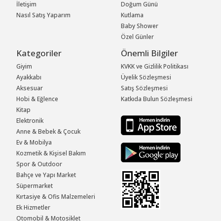
İletişim
Doğum Günü
Nasıl Satış Yaparım
Kutlama
Baby Shower
Özel Günler
Kategoriler
Önemli Bilgiler
Giyim
KVKK ve Gizlilik Politikası
Ayakkabı
Üyelik Sözleşmesi
Aksesuar
Satış Sözleşmesi
Hobi & Eğlence
Katkıda Bulun Sözleşmesi
Kitap
Elektronik
Anne & Bebek & Çocuk
Ev & Mobilya
Kozmetik & Kişisel Bakım
Spor & Outdoor
Bahçe ve Yapı Market
Süpermarket
Kırtasiye & Ofis Malzemeleri
Ek Hizmetler
Otomobil & Motosiklet