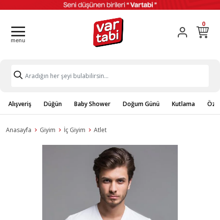
0
Alışveriş
Düğün
Baby Shower
Doğum Günü
Kutlama
Özel
Anasayfa
Giyim
İç Giyim
Atlet