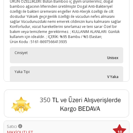
ÜRÜN ÖZELLİKLERİ: Bütün Bamboo iç giyim ürünlerimiz, doğal
bamboo ağacının liflerinden üretilmiştir Dogal Anti-Bakteriyel
özelliği ile bakteri üremesini engeller Anti-Alerjik özelliği ile cilt
dostudur Yüksek geçirgenlik özelliği ile vücudun nefes almasını
sağlar Vücudunuzdaki nemi emerek cildinizin kuru kalmasını sağlar
Konforludur, vücut hareketlerini sınırlamaz ve teni sarar Özel bir
bakım veya temizleme gerektirmez. ; KULLANIM ALANLARI: Günlük
kullanım için idealdir. ; İÇERİK: %95 Bambu / %5 Elastan;
Ürün Kodu :
5161-8697566413935
Cinsiyet
Unisex
Yaka Tipi
V Yaka
Yaş Grubu
Yetişkin
Satıcı
10
MAXİOUTLET