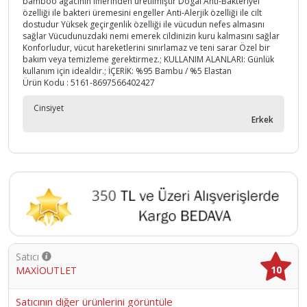
bamboo ağacının liflerinden üretilmiştir Dogal Anti-Bakteriyel
özelliği ile bakteri üremesini engeller Anti-Alerjik özelliği ile cilt
dostudur Yüksek geçirgenlik özelliği ile vücudun nefes almasını
sağlar Vücudunuzdaki nemi emerek cildinizin kuru kalmasını sağlar
Konforludur, vücut hareketlerini sınırlamaz ve teni sarar Özel bir
bakım veya temizleme gerektirmez.; KULLANIM ALANLARI: Günlük
kullanım için idealdir.; İÇERİK: %95 Bambu / %5 Elastan
Ürün Kodu :
5161-8697566402427
Cinsiyet
Erkek
Satıcı
10
MAXİOUTLET
Satıcının diğer ürünlerini görüntüle