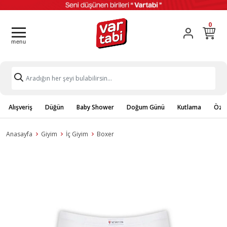
0
Alışveriş
Düğün
Baby Shower
Doğum Günü
Kutlama
Özel
Anasayfa
Giyim
İç Giyim
Boxer