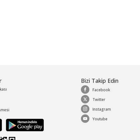
r
Bizi Takip Edin
ikası
Facebook
Twitter
Instagram
şmesi
Youtube