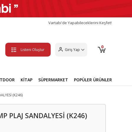
Vartabi'de Yapabileceklerini Keşfet!
0
Listeni Oluştur
Giriş Yap
UTDOOR
KİTAP
SÜPERMARKET
POPÜLER ÜRÜNLER
ALYESİ (K246)
P PLAJ SANDALYESİ (K246)