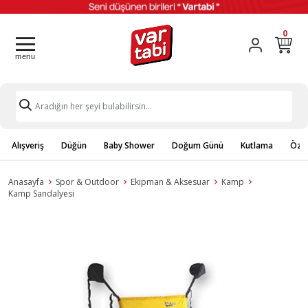
0
Alışveriş
Düğün
Baby Shower
Doğum Günü
Kutlama
Özel
Anasayfa
Spor & Outdoor
Ekipman & Aksesuar
Kamp
Kamp Sandalyesi