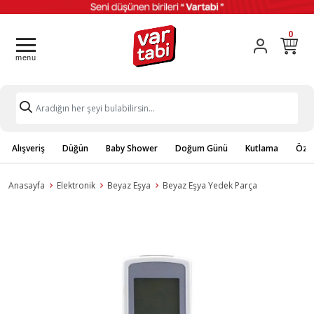
0
Alışveriş
Düğün
Baby Shower
Doğum Günü
Kutlama
Özel
Anasayfa
Elektronik
Beyaz Eşya
Beyaz Eşya Yedek Parça