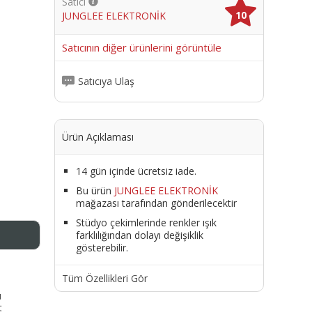
Satıcı
10
JUNGLEE ELEKTRONİK
me
Satıcının diğer ürünlerini görüntüle
Satıcıya Ulaş
Ürün Açıklaması
14 gün içinde ücretsiz iade.
Bu ürün
JUNGLEE ELEKTRONİK
mağazası tarafından gönderilecektir
Stüdyo çekimlerinde renkler ışık
farklılığından dolayı değişiklik
gösterebilir.
Tüm Özellikleri Gör
ı
t