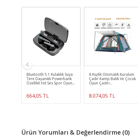
IK HD
Bluetooth 5.1 Kulaklık Suya
8 Kişilik Otomatik Kurulum
İK
Tere Dayanıklı Powerbank
Çadır Kamp Balık Ve Çocuk
3
Özellikli Hd Ses Spor Oyun
Oyun Çadırı
N
Müzik Video Film
270cmx270cmx170cm
664,05 TL
8.074,05 TL
Ürün Yorumları & Değerlendirme (0)