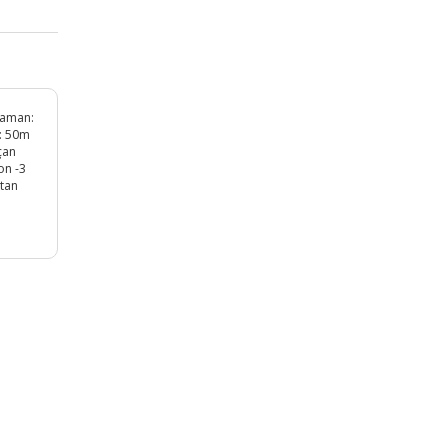
 zaman:
i: 50m
çan
on -3
ktan