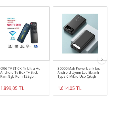
Q96 TV STİCK 4k Ultra Hd
30000 Mah Powerbank Ios
Kablos
Android Tv Box Tv Stick
Android Uyum Lcd Ekranlı
Oyuncu 
Ram:8gb Rom:128gb
Type C Mikro Usb Çıkışlı
Mikrofo
Android 11 Media Player
5.2
1.899,05 TL
1.614,05 TL
949,0