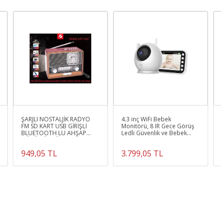
ŞARJLI NOSTALJİK RADYO
4.3 inç WiFi Bebek
FM SD KART USB GİRİŞLİ
Monitörü, 8 IR Gece Görüş
BLUETOOTH LU AHŞAP
Ledli Güvenlik ve Bebek
GÖRÜNÜMLÜ FENERLİ
izleme Kamerası 2 Yönlü
RADİO
Ses
949,05 TL
3.799,05 TL