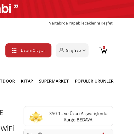
Vartabi'de Yapabileceklerini Keşfet!
0
Listeni Oluştur
Giriş Yap
UTDOOR
KİTAP
SÜPERMARKET
POPÜLER ÜRÜNLER
E
WİFİ