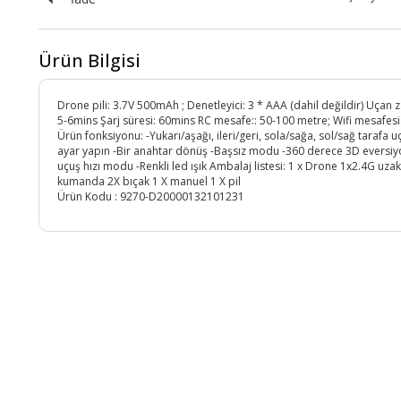
Ürün Bilgisi
Drone pili: 3.7V 500mAh ; Denetleyici: 3 * AAA (dahil değildir) Uçan
5-6mins Şarj süresi: 60mins RC mesafe:: 50-100 metre; Wifi mesafes
Ürün fonksiyonu: -Yukarı/aşağı, ileri/geri, sola/sağa, sol/sağ tarafa u
ayar yapın -Bir anahtar dönüş -Başsız modu -360 derece 3D eversiy
uçuş hızı modu -Renkli led ışık Ambalaj listesi: 1 x Drone 1x2.4G uza
kumanda 2X bıçak 1 X manuel 1 X pil
Ürün Kodu :
9270-D20000132101231