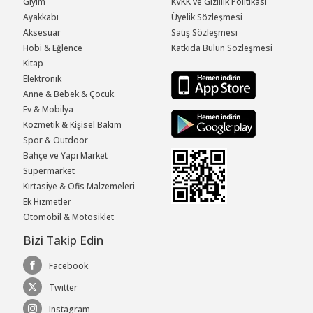
Giyim
KVKK ve Gizlilik Politikası
Ayakkabı
Üyelik Sözleşmesi
Aksesuar
Satış Sözleşmesi
Hobi & Eğlence
Katkıda Bulun Sözleşmesi
Kitap
Elektronik
Anne & Bebek & Çocuk
Ev & Mobilya
Kozmetik & Kişisel Bakım
Spor & Outdoor
Bahçe ve Yapı Market
Süpermarket
Kırtasiye & Ofis Malzemeleri
Ek Hizmetler
Otomobil & Motosiklet
Bizi Takip Edin
Facebook
Twitter
Instagram