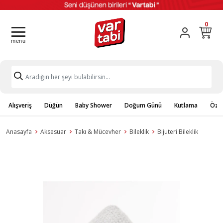
0
Alışveriş
Düğün
Baby Shower
Doğum Günü
Kutlama
Özel
Anasayfa
Aksesuar
Takı & Mücevher
Bileklik
Bijuteri Bileklik