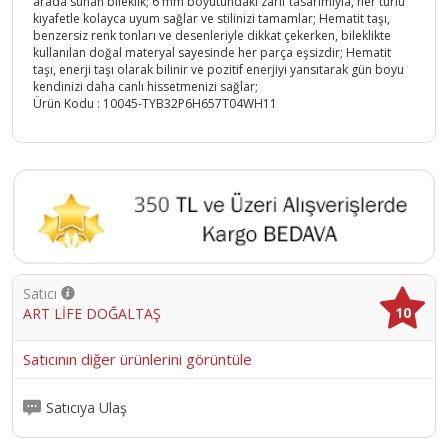
arada sunan bileklik; 6 mm boyutundaki zarif tasarımıyla, her türlü
kıyafetle kolayca uyum sağlar ve stilinizi tamamlar; Hematit taşı,
benzersiz renk tonları ve desenleriyle dikkat çekerken, bileklikte
kullanılan doğal materyal sayesinde her parça eşsizdir; Hematit
taşı, enerji taşı olarak bilinir ve pozitif enerjiyi yansıtarak gün boyu
kendinizi daha canlı hissetmenizi sağlar;
Ürün Kodu :
10045-TYB32P6H657T04WH11
Satıcı
10
ART LİFE DOĞALTAŞ
Satıcının diğer ürünlerini görüntüle
Satıcıya Ulaş