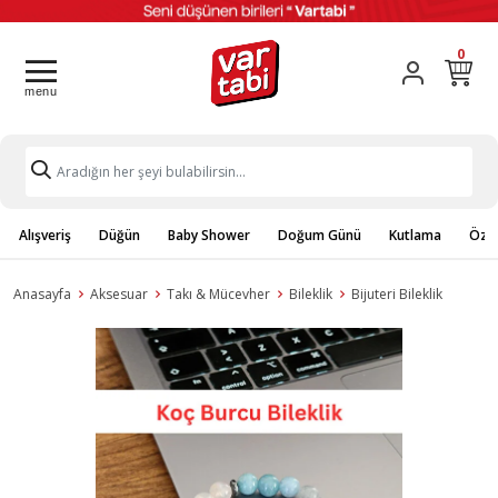
0
Alışveriş
Düğün
Baby Shower
Doğum Günü
Kutlama
Özel
Anasayfa
Aksesuar
Takı & Mücevher
Bileklik
Bijuteri Bileklik