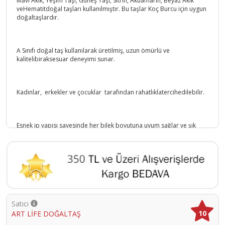
Mavi Akik, Yeşim Taşı, Güneş Taşı, Sitrin, Akuamarin, Beyaz Akik
veHematitdoğal taşları kullanılmıştır. Bu taşlar Koç Burcu için uygun
doğaltaşlardır.
A Sınıfı doğal taş kullanılarak üretilmiş, uzun ömürlü ve
kalitelibiraksesuar deneyimi sunar.
Kadınlar, erkekler ve çocuklar tarafından rahatlıklatercihedilebilir.
Esnek ip yapısı sayesinde her bilek boyutuna uyum sağlar ve şık
birgörünümkazandırır.
Sipariş verirken bilek ölçülerinize göre beden seçmeyi ihmal
etmeyin.
Satıcı
Ürün Kodu :
10045-169TAS13M
10
ART LİFE DOĞALTAŞ