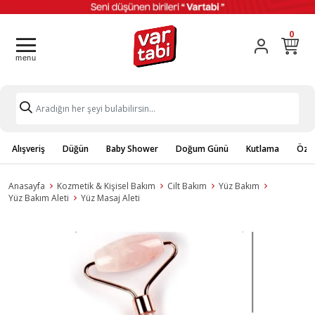
0
Alışveriş
Düğün
Baby Shower
Doğum Günü
Kutlama
Özel
Anasayfa
Kozmetik & Kişisel Bakım
Cilt Bakım
Yüz Bakım
Yüz Bakım Aleti
Yüz Masaj Aleti