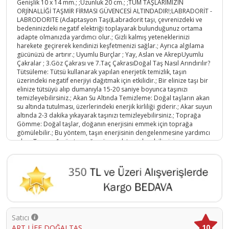
Genişlik 10 x 14 mm.; ;Uzunluk 20 cm.; ;TÜM TAŞLARIMIZIN
ORJİNALLİĞİ TAŞMİR FİRMASI GÜVENCESİ ALTINDADIR!;LABRADORİT -
LABRODORITE (Adaptasyon Taşı)Labradorit taşı, çevrenizdeki ve
bedeninizdeki negatif elektriği toplayarak bulunduğunuz ortama
adapte olmanızda yardımcı olur.; Gizli kalmış yeteneklerinizi
harekete geçirerek kendinizi keşfetmenizi sağlar.; Ayrıca algılama
gücünüzü de artırır.; Uyumlu Burçlar ; Yay, Aslan ve AkrepUyumlu
Çakralar ; 3.Göz Çakrası ve 7.Taç ÇakrasıDoğal Taş Nasıl Arındırılır?
Tütsüleme: Tütsü kullanarak yapılan enerjetik temizlik, taşın
üzerindeki negatif enerjiyi dağıtmak için etkilidir.; Bir elinize taşı bir
elinize tütsüyü alıp dumanıyla 15-20 saniye boyunca taşınızı
temizleyebilirsiniz.; Akan Su Altında Temizleme: Doğal taşların akan
su altında tutulması, üzerlerindeki enerjik kirliliği giderir.; Akar suyun
altında 2-3 dakika yıkayarak taşınızı temizleyebilirsiniz.; Toprağa
Gömme: Doğal taşlar, doğanın enerjisini emmek için toprağa
gömülebilir.; Bu yöntem, taşın enerjisinin dengelenmesine yardımcı
olur.; Taşınızı 1 gün toprağa gömerek temizleyebilirsiniz
Ürün Kodu :
10045-TYBBTRM9JZYV6GCH85
Satıcı
10
ART LİFE DOĞALTAŞ