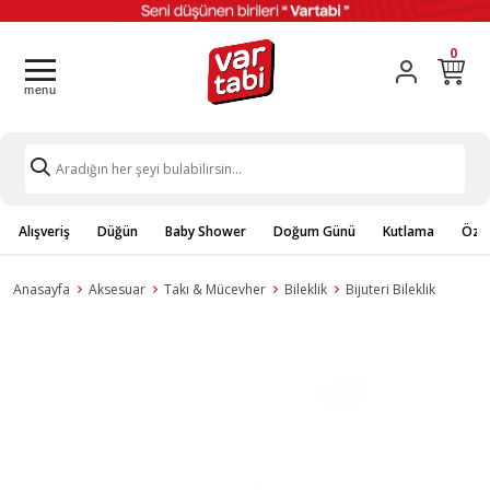
0
Alışveriş
Düğün
Baby Shower
Doğum Günü
Kutlama
Özel
Anasayfa
Aksesuar
Takı & Mücevher
Bileklik
Bijuteri Bileklik