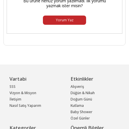
Bu ürüne henüz yorum yazılmadı. İlk yorumu
yazmak ister misin?
Yorum Yaz
Vartabi
Etkinlikler
SSS
Alışveriş
Vizyon & Misyon
Düğün & Nikah
İletişim
Doğum Günü
Nasıl Satış Yaparım
Kutlama
Baby Shower
Özel Günler
Kategoriler
Önemli Bilgiler