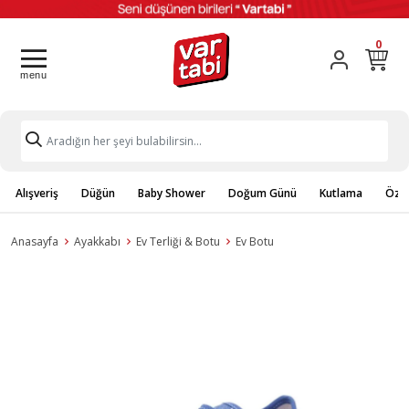
0
Alışveriş
Düğün
Baby Shower
Doğum Günü
Kutlama
Özel
Anasayfa
Ayakkabı
Ev Terliği & Botu
Ev Botu