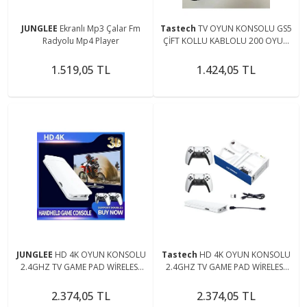
JUNGLEE
Ekranlı Mp3 Çalar Fm
Tastech
TV OYUN KONSOLU GS5
Radyolu Mp4 Player
ÇİFT KOLLU KABLOLU 200 OYUN
YÜKLÜ NOSTALJİK ATARİ
1.519,05 TL
1.424,05 TL
JUNGLEE
HD 4K OYUN KONSOLU
Tastech
HD 4K OYUN KONSOLU
2.4GHZ TV GAME PAD WİRELESS
2.4GHZ TV GAME PAD WİRELESS
OYUN KOLU ÇİFT KOL TV OYUN
OYUN KOLU ÇİFT KOL TV OYUN
KONSOLU
KONSOLU
2.374,05 TL
2.374,05 TL