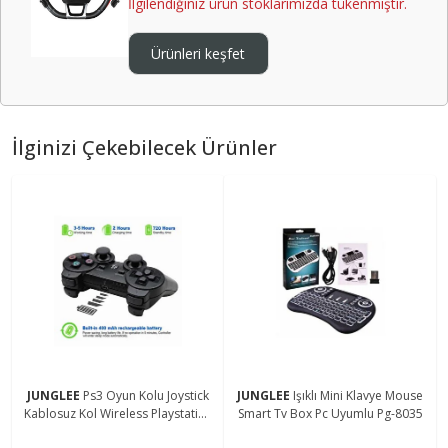
İlgilendiğiniz ürün stoklarımızda tükenmiştir.
Ürünleri keşfet
İlginizi Çekebilecek Ürünler
JUNGLEE
Ps3 Oyun Kolu Joystick
JUNGLEE
Işıklı Mini Klavye Mouse
Kablosuz Kol Wireless Playstation
Smart Tv Box Pc Uyumlu Pg-8035
3 Uyumlu