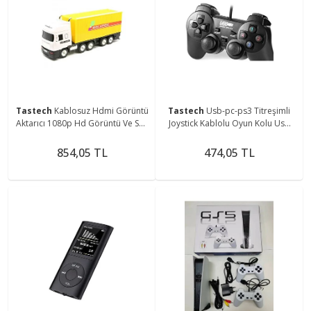
Tastech
Kablosuz Hdmi Görüntü
Tastech
Usb-pc-ps3 Titreşimli
Aktarıcı 1080p Hd Görüntü Ve Ses
Joystick Kablolu Oyun Kolu Usb
Aktarma Ios Android Uyumlu G2-
Game Pad Kd-208
4
854,05 TL
474,05 TL