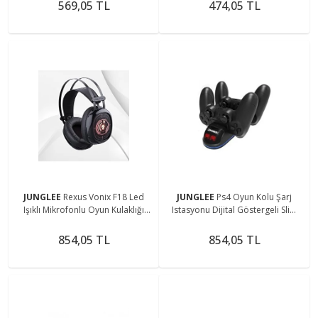
569,05 TL
474,05 TL
JUNGLEE
Rexus Vonix F18 Led
JUNGLEE
Ps4 Oyun Kolu Şarj
Işıklı Mikrofonlu Oyun Kulaklığı
Istasyonu Dijital Göstergeli Slim
Gaming Headphone
Ve Pro Uyumlu 4 X Şarj Ucu
854,05 TL
854,05 TL