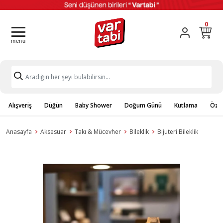
0
Alışveriş
Düğün
Baby Shower
Doğum Günü
Kutlama
Özel
Anasayfa
Aksesuar
Takı & Mücevher
Bileklik
Bijuteri Bileklik