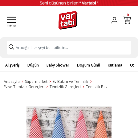
0
Alışveriş
Düğün
Baby Shower
Doğum Günü
Kutlama
Özel
Anasayfa
Süpermarket
Ev Bakım ve Temizlik
Ev ve Temizlik Gereçleri
Temizlik Gereçleri
Temizlik Bezi