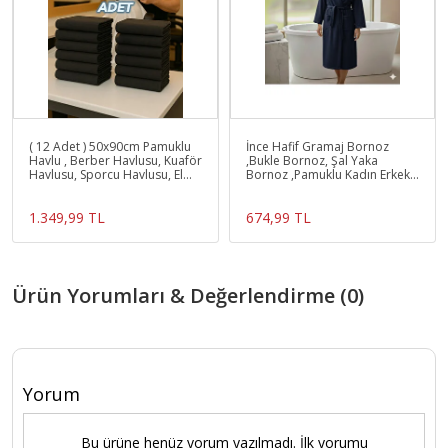
( 12 Adet ) 50x90cm Pamuklu
İnce Hafif Gramaj Bornoz
Havlu , Berber Havlusu, Kuaför
,Bukle Bornoz, Şal Yaka
Havlusu, Sporcu Havlusu, El
Bornoz ,Pamuklu Kadın Erkek
Yüz Havlusu
Bornoz, Unisex Bornoz
1.349,99 TL
674,99 TL
Ürün Yorumları & Değerlendirme (0)
Yorum
Bu ürüne henüz yorum yazılmadı. İlk yorumu