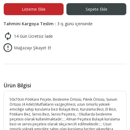
Listeme Ekle
Sepete Ekle
Tahmini Kargoya Teslim :
3 iş günü içerisinde
14 Gün Ücretsiz İade
Mağazayı Şikayet Et
Ürün Bilgisi
50x70cm PötiKare Peçete, Beslenme Örtüsü, Piknik Örtüsü, Sunum
Örtüsü (4 Adet) Mutfakların vazgeçilmezi, uzun ömürlü yüksek
emiciliğe sahip kurulama bezi Bulaşık Bezi, Kurulama Bezi, El Bezi,
Pötikare Bez, Servis Bezi, Servis Peçetesi, ; Okullarda beslenme
peçetesi olarak kullanılmaktadır.; ; Alman Peçetesi Bulaşık kurulama
bezi ve servis peçetesi olarak sıkça tercih edilmektedir.; ; Uzun
ömürlü yüksek emiciliğe sahip olan kurulama bezleri yıkandıkça