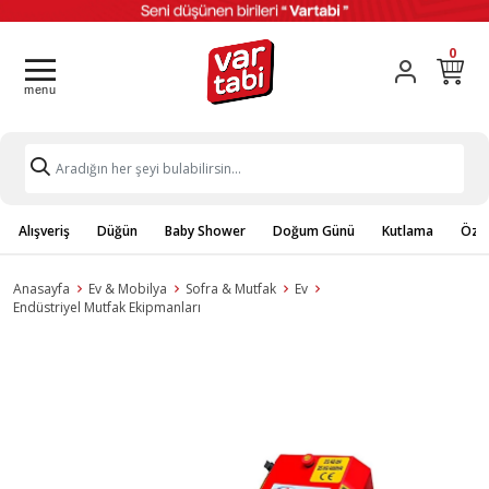
0
Alışveriş
Düğün
Baby Shower
Doğum Günü
Kutlama
Özel
Anasayfa
Ev & Mobilya
Sofra & Mutfak
Ev
Endüstriyel Mutfak Ekipmanları