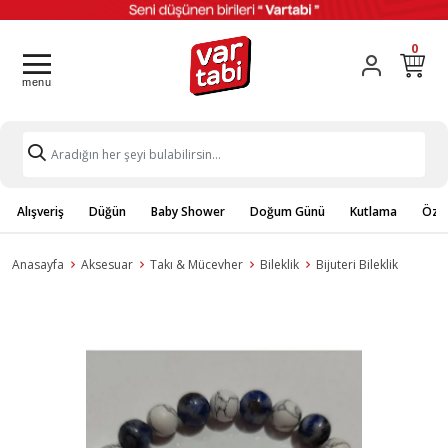
0
Alışveriş
Düğün
Baby Shower
Doğum Günü
Kutlama
Özel
Anasayfa
Aksesuar
Takı & Mücevher
Bileklik
Bijuteri Bileklik