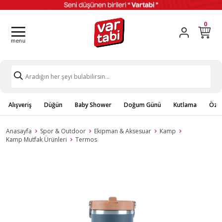
0
Alışveriş
Düğün
Baby Shower
Doğum Günü
Kutlama
Özel
Anasayfa
Spor & Outdoor
Ekipman & Aksesuar
Kamp
Kamp Mutfak Ürünleri
Termos