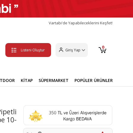
Vartabi'de Yapabileceklerini Keşfet!
0
Listeni Oluştur
Giriş Yap
UTDOOR
KİTAP
SÜPERMARKET
POPÜLER ÜRÜNLER
ipetli
e 10-