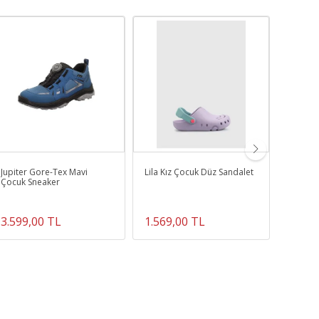
Jupiter Gore-Tex Mavi
Lila Kız Çocuk Düz Sandalet
Kicks 
Çocuk Sneaker
Çocuk 
3.599,00 TL
1.569,00 TL
2.919