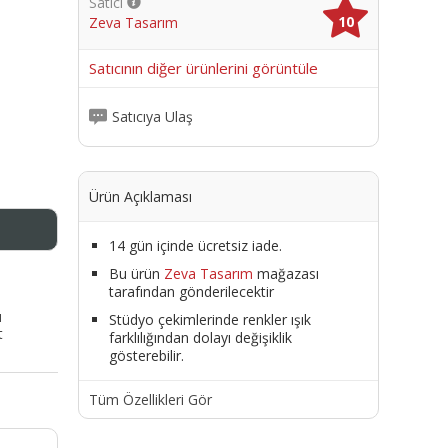
Satıcı
10
Zeva Tasarım
me
Satıcının diğer ürünlerini görüntüle
Satıcıya Ulaş
Ürün Açıklaması
14 gün içinde ücretsiz iade.
Bu ürün
Zeva Tasarım
mağazası
tarafından gönderilecektir
ı
Stüdyo çekimlerinde renkler ışık
t
farklılığından dolayı değişiklik
gösterebilir.
Tüm Özellikleri Gör