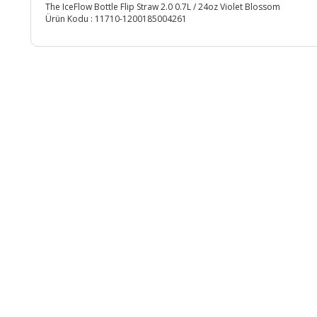
The IceFlow Bottle Flip Straw 2.0 0.7L / 24oz Violet Blossom
Ürün Kodu :
11710-1200185004261