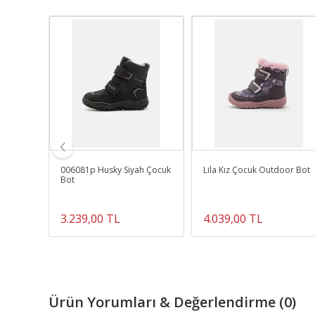
 Triko
006081p Husky Siyah Çocuk
Lila Kız Çocuk Outdoor Bot
lu)
Bot
3.239,00 TL
4.039,00 TL
Ürün Yorumları & Değerlendirme (0)