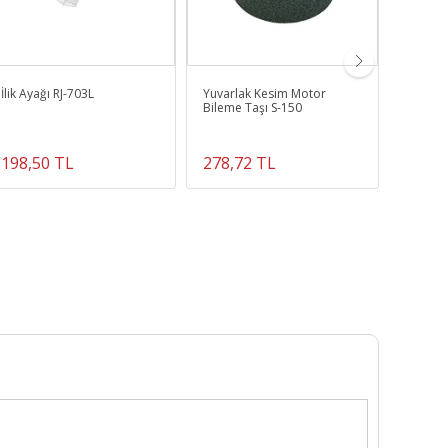
İlik Ayağı RJ-703L
Yuvarlak Kesim Motor
SİNGER
Bileme Taşı S-150
JANOME
KUTUS
4mm çif
takımı)
198,50 TL
278,72 TL
198,5