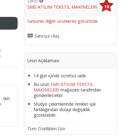
Satıcı
10
SMS ATILIM TEKSTİL MAKİNELERİ
me
Satıcının diğer ürünlerini görüntüle
Satıcıya Ulaş
ı
t
Ürün Açıklaması
14 gün içinde ücretsiz iade.
Bu ürün
SMS ATILIM TEKSTİL
MAKİNELERİ
mağazası tarafından
gönderilecektir
 - SMS
Stüdyo çekimlerinde renkler ışık
n
farklılığından dolayı değişiklik
gösterebilir.
Tüm Özellikleri Gör