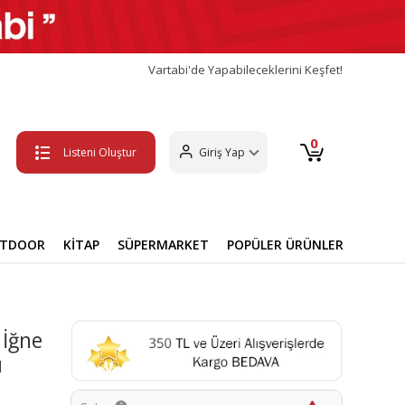
Vartabi'de Yapabileceklerini Keşfet!
0
Listeni Oluştur
Giriş Yap
UTDOOR
KİTAP
SÜPERMARKET
POPÜLER ÜRÜNLER
 İğne
ı