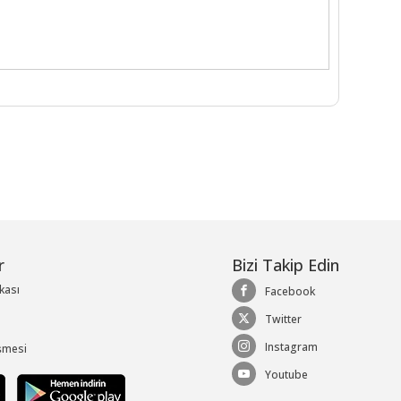
r
Bizi Takip Edin
ikası
Facebook
Twitter
Instagram
şmesi
Youtube