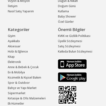
Vizyon & Misyon
Düğün & Nikah
İletişim
Doğum Günü
Nasıl Satış Yaparım
Kutlama
Baby Shower
Özel Günler
Kategoriler
Önemli Bilgiler
Giyim
KVKK ve Gizlilik Politikası
Ayakkabı
Üyelik Sözleşmesi
Aksesuar
Satış Sözleşmesi
Hobi & Eğlence
Katkıda Bulun Sözleşmesi
Kitap
Elektronik
Anne & Bebek & Çocuk
Ev & Mobilya
Kozmetik & Kişisel Bakım
Spor & Outdoor
Bahçe ve Yapı Market
Süpermarket
Kırtasiye & Ofis Malzemeleri
Ek Hizmetler