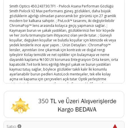
Smith Optics 450.243730.TF1 - Pivlock Asana Performan Gözlüğü
Smith Pivlock V2 Max performans güneş gözlükleri, daha büyük
gözlüklerin ağırlığı olmadan panoramik bir görüntü için 27 gramlık
modern bir kalkana sahiptir. ; PivLock™ tasarımı, iki değiştirilebilir
ChromaPop™ lens arasında kolayca geçiş yapmanızı sağlar. ;
Kaymayan burun ve şakak yastıkları, gözlüklerinizi her kör köşede
ve her zorlu tırmanışta tam ihtiyacınız olan yerde tutar. ; Güneşli
koşullar, değişken koşullar ve bulutlu koşullar için kitinizde ek veya
yedek lenslerle ince ayar yapın. ; Ürün Detayları : ChromaPop™
lensler, ayrıntıları öne çıkarmak için kontrastı ve doğal rengi
iyileştirir Kolay temizlik ve net optikler için bulaşmaya ve neme
dayanıklı kaplama %100 UV koruması Entegrasyon Orta kesim, orta
kapatıcılık 7x4 torik lens eğriliği Megol şakak ve burun yastıkları
kaymaz tutuş sağlar, böylece gözlükler takılı kalır İki konumlu
ayarlanabilir burun pedleri AutoLock menteşeler, tek elle kolay
açma ve kapama için çerçeveleri açık tutar Optik yerleştirme
sistemimiz lens ara parçası ile uyumlu Çerçeve Hafif, esnek ve
dayanıklı TR90 çerçeve PivLock™ değiştirilebilir lens sistemi, lens
değişikliklerini kolaylaştırır Neler Dahil Birer adet saydam ve Gül
lens , silme bezi ,Gözlük Koruma çantası;
Ürün Kodu :
5161-758636101232
Satıcı