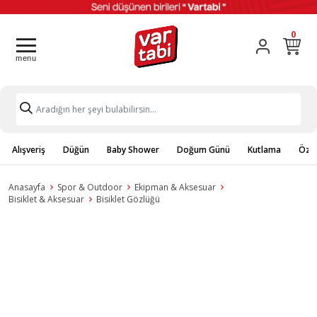
0
Alışveriş
Düğün
Baby Shower
Doğum Günü
Kutlama
Özel
Anasayfa
Spor & Outdoor
Ekipman & Aksesuar
Bisiklet & Aksesuar
Bisiklet Gözlüğü