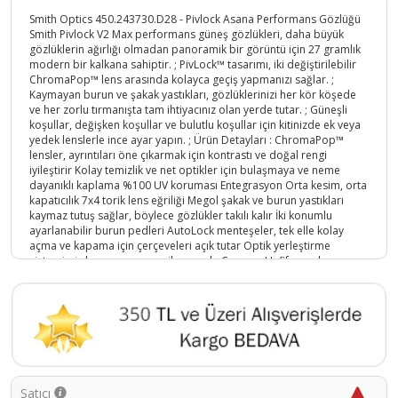
Smith Optics 450.243730.D28 - Pivlock Asana Performans Gözlüğü
Smith Pivlock V2 Max performans güneş gözlükleri, daha büyük
gözlüklerin ağırlığı olmadan panoramik bir görüntü için 27 gramlık
modern bir kalkana sahiptir. ; PivLock™ tasarımı, iki değiştirilebilir
ChromaPop™ lens arasında kolayca geçiş yapmanızı sağlar. ;
Kaymayan burun ve şakak yastıkları, gözlüklerinizi her kör köşede
ve her zorlu tırmanışta tam ihtiyacınız olan yerde tutar. ; Güneşli
koşullar, değişken koşullar ve bulutlu koşullar için kitinizde ek veya
yedek lenslerle ince ayar yapın. ; Ürün Detayları : ChromaPop™
lensler, ayrıntıları öne çıkarmak için kontrastı ve doğal rengi
iyileştirir Kolay temizlik ve net optikler için bulaşmaya ve neme
dayanıklı kaplama %100 UV koruması Entegrasyon Orta kesim, orta
kapatıcılık 7x4 torik lens eğriliği Megol şakak ve burun yastıkları
kaymaz tutuş sağlar, böylece gözlükler takılı kalır İki konumlu
ayarlanabilir burun pedleri AutoLock menteşeler, tek elle kolay
açma ve kapama için çerçeveleri açık tutar Optik yerleştirme
sistemimiz lens ara parçası ile uyumlu Çerçeve Hafif, esnek ve
dayanıklı TR90 çerçeve PivLock™ değiştirilebilir lens sistemi, lens
değişikliklerini kolaylaştırır Neler Dahil Birer adet saydam ve Gül
lens , silme bezi ,Gözlük Koruma çantası;
Ürün Kodu :
5161-758636101249
Satıcı