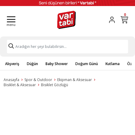
0
Alışveriş
Düğün
Baby Shower
Doğum Günü
Kutlama
Özel
Anasayfa
Spor & Outdoor
Ekipman & Aksesuar
Bisiklet & Aksesuar
Bisiklet Gözlüğü