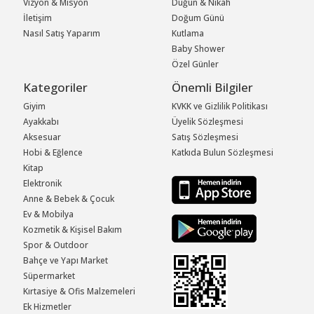
Vizyon & Misyon
Düğün & Nikah
İletişim
Doğum Günü
Nasıl Satış Yaparım
Kutlama
Baby Shower
Özel Günler
Kategoriler
Önemli Bilgiler
Giyim
KVKK ve Gizlilik Politikası
Ayakkabı
Üyelik Sözleşmesi
Aksesuar
Satış Sözleşmesi
Hobi & Eğlence
Katkıda Bulun Sözleşmesi
Kitap
Elektronik
Anne & Bebek & Çocuk
Ev & Mobilya
Kozmetik & Kişisel Bakım
Spor & Outdoor
Bahçe ve Yapı Market
Süpermarket
Kırtasiye & Ofis Malzemeleri
Ek Hizmetler