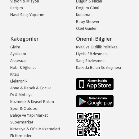
Vizyon & Misyon
Düğün & Nikah
İletişim
Doğum Günü
Nasıl Satış Yaparım
Kutlama
Baby Shower
Özel Günler
Kategoriler
Önemli Bilgiler
Giyim
KVKK ve Gizlilik Politikası
Ayakkabı
Üyelik Sözleşmesi
Aksesuar
Satış Sözleşmesi
Hobi & Eğlence
Katkıda Bulun Sözleşmesi
Kitap
Elektronik
Anne & Bebek & Çocuk
Ev & Mobilya
Kozmetik & Kişisel Bakım
Spor & Outdoor
Bahçe ve Yapı Market
Süpermarket
Kırtasiye & Ofis Malzemeleri
Ek Hizmetler