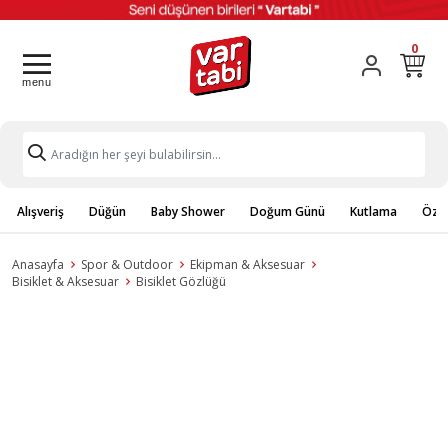
0
Alışveriş
Düğün
Baby Shower
Doğum Günü
Kutlama
Özel
Anasayfa
Spor & Outdoor
Ekipman & Aksesuar
Bisiklet & Aksesuar
Bisiklet Gözlüğü