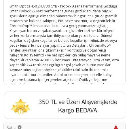
Smith Optics 450.243730.CYB - Piclock Asana Performans Gözlüğü
Smith Pivlock V2 Max performans güneş gözlükleri, daha büyük
gözlüklerin ağırlığı olmadan panoramik bir görüntü için 27 gramlık
modern bir kalkana sahiptir. ; PivLock™ tasarımı, iki değiştirilebilir
ChromaPop™ lens arasında kolayca geçiş yapmanızı sağlar. ;
Kaymayan burun ve şakak yastıkları, gözlüklerinizi her kör köşede
ve her zorlu tırmanışta tam ihtiyacınız olan yerde tutar. ; Güneşli
koşullar, değişken koşullar ve bulutlu koşullar için kitinizde ek veya
yedek lenslerle ince ayar yapın. ; Ürün Detayları : ChromaPop™
lensler, ayrıntıları öne çıkarmak için kontrastı ve doğal rengi
iyileştirir Kolay temizlik ve net optikler için bulaşmaya ve neme
dayanıklı kaplama %100 UV koruması Entegrasyon Orta kesim, orta
kapatıcılık 7x4 torik lens eğriliği Megol şakak ve burun yastıkları
kaymaz tutuş sağlar, böylece gözlükler takılı kalır İki konumlu
ayarlanabilir burun pedleri AutoLock menteşeler, tek elle kolay
açma ve kapama için çerçeveleri açık tutar Optik yerleştirme
sistemimiz lens ara parçası ile uyumlu Çerçeve Hafif, esnek ve
dayanıklı TR90 çerçeve PivLock™ değiştirilebilir lens sistemi, lens
değişikliklerini kolaylaştırır Neler Dahil Birer adet saydam ve Gül
lens , silme bezi ,Gözlük Koruma çantası;
Ürün Kodu :
5161-758636101188
Satıcı