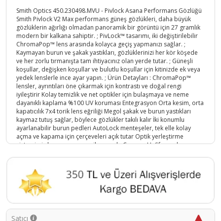
Smith Optics 450.230498.MVU - Pivlock Asana Performans Gözlüğü
Smith Pivlock V2 Max performans güneş gözlükleri, daha büyük
gözlüklerin ağırlığı olmadan panoramik bir görüntü için 27 gramlık
modern bir kalkana sahiptir. ; PivLock™ tasarımı, iki değiştirilebilir
ChromaPop™ lens arasında kolayca geçiş yapmanızı sağlar. ;
Kaymayan burun ve şakak yastıkları, gözlüklerinizi her kör köşede
ve her zorlu tırmanışta tam ihtiyacınız olan yerde tutar. ; Güneşli
koşullar, değişken koşullar ve bulutlu koşullar için kitinizde ek veya
yedek lenslerle ince ayar yapın. ; Ürün Detayları : ChromaPop™
lensler, ayrıntıları öne çıkarmak için kontrastı ve doğal rengi
iyileştirir Kolay temizlik ve net optikler için bulaşmaya ve neme
dayanıklı kaplama %100 UV koruması Entegrasyon Orta kesim, orta
kapatıcılık 7x4 torik lens eğriliği Megol şakak ve burun yastıkları
kaymaz tutuş sağlar, böylece gözlükler takılı kalır İki konumlu
ayarlanabilir burun pedleri AutoLock menteşeler, tek elle kolay
açma ve kapama için çerçeveleri açık tutar Optik yerleştirme
sistemimiz lens ara parçası ile uyumlu Çerçeve Hafif, esnek ve
dayanıklı TR90 çerçeve PivLock™ değiştirilebilir lens sistemi, lens
değişikliklerini kolaylaştırır Neler Dahil Birer adet saydam ve Gül
lens , silme bezi ,Gözlük Koruma çantası;
Ürün Kodu :
5161-758636101355
Satıcı