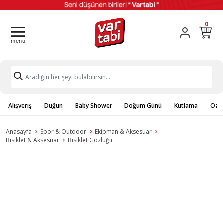
0
Alışveriş
Düğün
Baby Shower
Doğum Günü
Kutlama
Özel
Anasayfa
Spor & Outdoor
Ekipman & Aksesuar
Bisiklet & Aksesuar
Bisiklet Gözlüğü