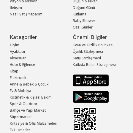
Vizyon & Misyon
Düğün & Nikah
İletişim
Doğum Günü
Nasıl Satış Yaparım
Kutlama
Baby Shower
Özel Günler
Kategoriler
Önemli Bilgiler
Giyim
KVKK ve Gizlilik Politikası
Ayakkabı
Üyelik Sözleşmesi
Aksesuar
Satış Sözleşmesi
Hobi & Eğlence
Katkıda Bulun Sözleşmesi
Kitap
Elektronik
Anne & Bebek & Çocuk
Ev & Mobilya
Kozmetik & Kişisel Bakım
Spor & Outdoor
Bahçe ve Yapı Market
Süpermarket
Kırtasiye & Ofis Malzemeleri
Ek Hizmetler