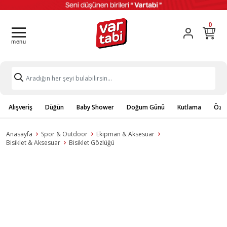
0
Alışveriş
Düğün
Baby Shower
Doğum Günü
Kutlama
Özel
Anasayfa
Spor & Outdoor
Ekipman & Aksesuar
Bisiklet & Aksesuar
Bisiklet Gözlüğü