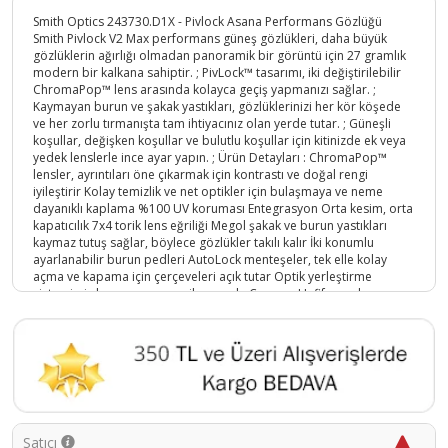
Smith Optics 243730.D1X - Pivlock Asana Performans Gözlüğü
Smith Pivlock V2 Max performans güneş gözlükleri, daha büyük
gözlüklerin ağırlığı olmadan panoramik bir görüntü için 27 gramlık
modern bir kalkana sahiptir. ; PivLock™ tasarımı, iki değiştirilebilir
ChromaPop™ lens arasında kolayca geçiş yapmanızı sağlar. ;
Kaymayan burun ve şakak yastıkları, gözlüklerinizi her kör köşede
ve her zorlu tırmanışta tam ihtiyacınız olan yerde tutar. ; Güneşli
koşullar, değişken koşullar ve bulutlu koşullar için kitinizde ek veya
yedek lenslerle ince ayar yapın. ; Ürün Detayları : ChromaPop™
lensler, ayrıntıları öne çıkarmak için kontrastı ve doğal rengi
iyileştirir Kolay temizlik ve net optikler için bulaşmaya ve neme
dayanıklı kaplama %100 UV koruması Entegrasyon Orta kesim, orta
kapatıcılık 7x4 torik lens eğriliği Megol şakak ve burun yastıkları
kaymaz tutuş sağlar, böylece gözlükler takılı kalır İki konumlu
ayarlanabilir burun pedleri AutoLock menteşeler, tek elle kolay
açma ve kapama için çerçeveleri açık tutar Optik yerleştirme
sistemimiz lens ara parçası ile uyumlu Çerçeve Hafif, esnek ve
dayanıklı TR90 çerçeve PivLock™ değiştirilebilir lens sistemi, lens
değişikliklerini kolaylaştırır Neler Dahil Birer adet saydam ve Gül
lens , silme bezi ,Gözlük Koruma çantası;
Ürün Kodu :
5161-758636101225
Satıcı