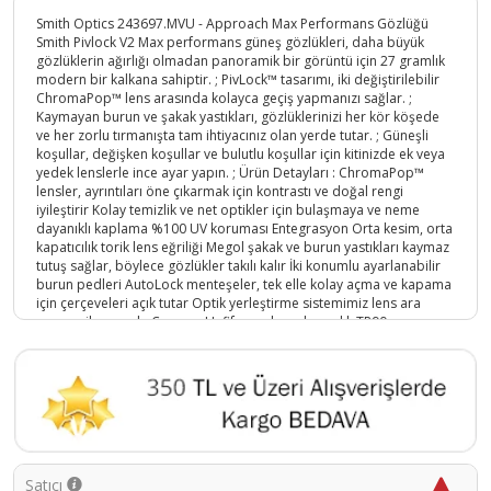
Smith Optics 243697.MVU - Approach Max Performans Gözlüğü
Smith Pivlock V2 Max performans güneş gözlükleri, daha büyük
gözlüklerin ağırlığı olmadan panoramik bir görüntü için 27 gramlık
modern bir kalkana sahiptir. ; PivLock™ tasarımı, iki değiştirilebilir
ChromaPop™ lens arasında kolayca geçiş yapmanızı sağlar. ;
Kaymayan burun ve şakak yastıkları, gözlüklerinizi her kör köşede
ve her zorlu tırmanışta tam ihtiyacınız olan yerde tutar. ; Güneşli
koşullar, değişken koşullar ve bulutlu koşullar için kitinizde ek veya
yedek lenslerle ince ayar yapın. ; Ürün Detayları : ChromaPop™
lensler, ayrıntıları öne çıkarmak için kontrastı ve doğal rengi
iyileştirir Kolay temizlik ve net optikler için bulaşmaya ve neme
dayanıklı kaplama %100 UV koruması Entegrasyon Orta kesim, orta
kapatıcılık torik lens eğriliği Megol şakak ve burun yastıkları kaymaz
tutuş sağlar, böylece gözlükler takılı kalır İki konumlu ayarlanabilir
burun pedleri AutoLock menteşeler, tek elle kolay açma ve kapama
için çerçeveleri açık tutar Optik yerleştirme sistemimiz lens ara
parçası ile uyumlu Çerçeve Hafif, esnek ve dayanıklı TR90 çerçeve
PivLock™ değiştirilebilir lens sistemi, lens değişikliklerini kolaylaştırır
Neler Dahil Birer adet saydam ve Gül lens , silme bezi ,Gözlük
Koruma çantası;
Ürün Kodu :
5161-758636101089
Satıcı