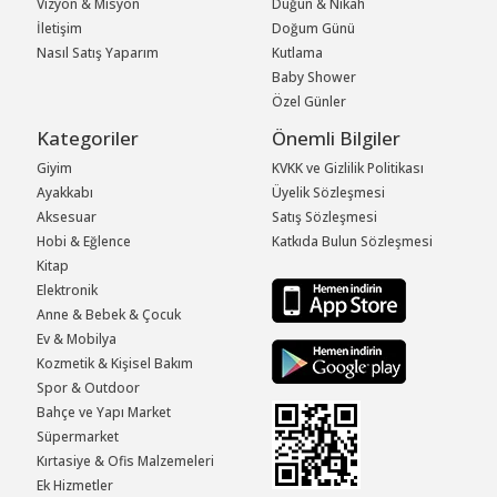
Vizyon & Misyon
Düğün & Nikah
İletişim
Doğum Günü
Nasıl Satış Yaparım
Kutlama
Baby Shower
Özel Günler
Kategoriler
Önemli Bilgiler
Giyim
KVKK ve Gizlilik Politikası
Ayakkabı
Üyelik Sözleşmesi
Aksesuar
Satış Sözleşmesi
Hobi & Eğlence
Katkıda Bulun Sözleşmesi
Kitap
Elektronik
Anne & Bebek & Çocuk
Ev & Mobilya
Kozmetik & Kişisel Bakım
Spor & Outdoor
Bahçe ve Yapı Market
Süpermarket
Kırtasiye & Ofis Malzemeleri
Ek Hizmetler