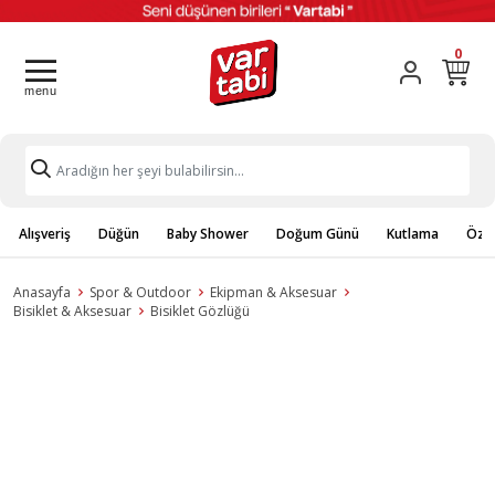
0
Alışveriş
Düğün
Baby Shower
Doğum Günü
Kutlama
Özel
Anasayfa
Spor & Outdoor
Ekipman & Aksesuar
Bisiklet & Aksesuar
Bisiklet Gözlüğü