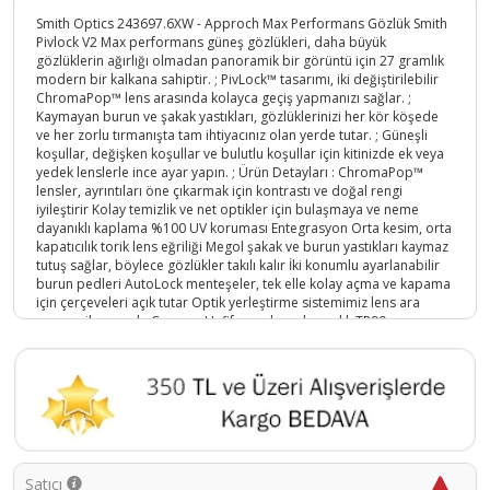
Smith Optics 243697.6XW - Approch Max Performans Gözlük Smith
Pivlock V2 Max performans güneş gözlükleri, daha büyük
gözlüklerin ağırlığı olmadan panoramik bir görüntü için 27 gramlık
modern bir kalkana sahiptir. ; PivLock™ tasarımı, iki değiştirilebilir
ChromaPop™ lens arasında kolayca geçiş yapmanızı sağlar. ;
Kaymayan burun ve şakak yastıkları, gözlüklerinizi her kör köşede
ve her zorlu tırmanışta tam ihtiyacınız olan yerde tutar. ; Güneşli
koşullar, değişken koşullar ve bulutlu koşullar için kitinizde ek veya
yedek lenslerle ince ayar yapın. ; Ürün Detayları : ChromaPop™
lensler, ayrıntıları öne çıkarmak için kontrastı ve doğal rengi
iyileştirir Kolay temizlik ve net optikler için bulaşmaya ve neme
dayanıklı kaplama %100 UV koruması Entegrasyon Orta kesim, orta
kapatıcılık torik lens eğriliği Megol şakak ve burun yastıkları kaymaz
tutuş sağlar, böylece gözlükler takılı kalır İki konumlu ayarlanabilir
burun pedleri AutoLock menteşeler, tek elle kolay açma ve kapama
için çerçeveleri açık tutar Optik yerleştirme sistemimiz lens ara
parçası ile uyumlu Çerçeve Hafif, esnek ve dayanıklı TR90 çerçeve
PivLock™ değiştirilebilir lens sistemi, lens değişikliklerini kolaylaştırır
Neler Dahil Birer adet saydam ve Gül lens , silme bezi ,Gözlük
Koruma çantası;
Ürün Kodu :
5161-758636101058
Satıcı