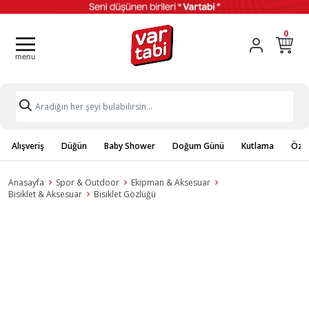
0
Alışveriş
Düğün
Baby Shower
Doğum Günü
Kutlama
Özel
Anasayfa
Spor & Outdoor
Ekipman & Aksesuar
Bisiklet & Aksesuar
Bisiklet Gözlüğü