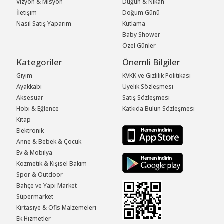
Vizyon & Misyon
Düğün & Nikah
İletişim
Doğum Günü
Nasıl Satış Yaparım
Kutlama
Baby Shower
Özel Günler
Kategoriler
Önemli Bilgiler
Giyim
KVKK ve Gizlilik Politikası
Ayakkabı
Üyelik Sözleşmesi
Aksesuar
Satış Sözleşmesi
Hobi & Eğlence
Katkıda Bulun Sözleşmesi
Kitap
Elektronik
Anne & Bebek & Çocuk
Ev & Mobilya
Kozmetik & Kişisel Bakım
Spor & Outdoor
Bahçe ve Yapı Market
Süpermarket
Kırtasiye & Ofis Malzemeleri
Ek Hizmetler