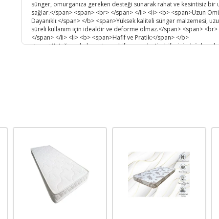
sünger, omurganıza gereken desteği sunarak rahat ve kesintisiz bir 
sağlar.</span> <span> <br> </span> </li> <li> <b> <span>Uzun Ömü
Dayanıklı:</span> </b> <span>Yüksek kaliteli sünger malzemesi, uz
süreli kullanım için idealdir ve deforme olmaz.</span> <span> <br>
</span> </li> <li> <b> <span>Hafif ve Pratik:</span> </b>
<span>Yatağınızı kolayca taşıyabilir ve yerleştirebilirsiniz, böylece k
kolaylığı sağlar.</span> <span> <br> </span> </li> </ul> <p>
<span>Evinizde şıklık ve konforu bir araya getiren bu sünger yatak,
misafirleriniz için de mükemmel bir çözüm olacaktır. Hem günlük
kullanımda hem de misafir ağırlarken konforunuzdan ödün vermeyi
</span> <br></p> <div> <br> </div> </div> </div>
Ürün Kodu :
10483-sitehemnesgri