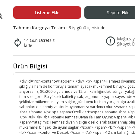
Plaj Havlusu
Listeme Ekle
Sepete Ekle
Tahmini Kargoya Teslim :
3 iş günü içerisinde
Mağazay
14 Gün Ücretsiz
Şikayet E
İade
Ürün Bilgisi
<div id="rich-content-wrapper"> <div> <p> <span>Hemnes divanını
şıklığıyla hem de konforuyla tamamlayacak mükemmel bir uyku çö
arıyorsanız, 80x200 ölçülerinde ve 12 cm kalınlığındaki sünger yatağ
tam size göre! Bu yüksek kaliteli yatak, ergonomik yapısı sayesinde 
şeklinize mükemmel uyum sağlar, gün boyu biriken yorgunluğu azal
sabahları dinlenmiş ve zinde uyanmanıza yardımcı olur.</span> <s
<br> </span> </p> <p> <span>Özellikleri:</span> <span> <br> </s
</p> <ul> <li> <b> <span>Hemnes Divan ile Tam Uyum:</span> </b
<span>Yatağımız, Hemnes divanınız için özel olarak tasarlanmış olu
mükemmel bir şekilde uyum sağlar.</span> <span> <br> </span> </l
<b> <span>Konfor ve Destek:</span> </b> <span>12 cm kalınlığında