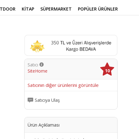
UTDOOR
KİTAP
SÜPERMARKET
POPÜLER ÜRÜNLER
Satıcı
10
SiteHome
me
Satıcının diğer ürünlerini görüntüle
Satıcıya Ulaş
Ürün Açıklaması