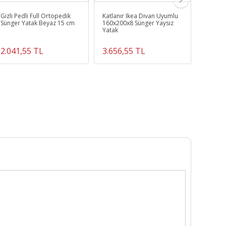
Gizli Pedli Full Ortopedik
Katlanır Ikea Divan Uyumlu
Corone
Sünger Yatak Beyaz 15 cm
160x200x8 Sünger Yaysız
Cm Örm
Yatak
Bebek 
2.041,55 TL
3.656,55 TL
2.231