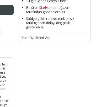
14 gün içinde ücretsiz iade.
Bu ürün
SiteHome
mağazası
tarafından gönderilecektir
Stüdyo çekimlerinde renkler ışık
farklılığından dolayı değişiklik
gösterebilir.
ı
t
Tüm Özellikleri Gör
zı hem
zümü
ımız
vücut
tarak
pan>
pan>
>
p,
i> <li>
ki gri