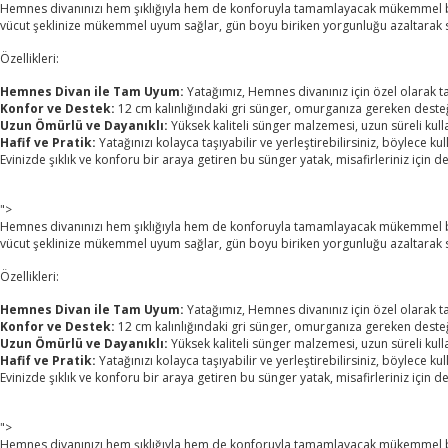
Hemnes divanınızı hem şıklığıyla hem de konforuyla tamamlayacak mükemmel bir 
vücut şeklinize mükemmel uyum sağlar, gün boyu biriken yorgunluğu azaltarak 
Özellikleri:
Hemnes Divan ile Tam Uyum:
Yatağımız, Hemnes divanınız için özel olarak 
Konfor ve Destek:
12 cm kalınlığındaki gri sünger, omurganıza gereken desteği
Uzun Ömürlü ve Dayanıklı:
Yüksek kaliteli sünger malzemesi, uzun süreli kul
Hafif ve Pratik:
Yatağınızı kolayca taşıyabilir ve yerleştirebilirsiniz, böylece kul
Evinizde şıklık ve konforu bir araya getiren bu sünger yatak, misafirleriniz i
">
Hemnes divanınızı hem şıklığıyla hem de konforuyla tamamlayacak mükemmel bir 
vücut şeklinize mükemmel uyum sağlar, gün boyu biriken yorgunluğu azaltarak 
Özellikleri:
Hemnes Divan ile Tam Uyum:
Yatağımız, Hemnes divanınız için özel olarak 
Konfor ve Destek:
12 cm kalınlığındaki gri sünger, omurganıza gereken desteği
Uzun Ömürlü ve Dayanıklı:
Yüksek kaliteli sünger malzemesi, uzun süreli kul
Hafif ve Pratik:
Yatağınızı kolayca taşıyabilir ve yerleştirebilirsiniz, böylece kul
Evinizde şıklık ve konforu bir araya getiren bu sünger yatak, misafirleriniz i
">
Hemnes divanınızı hem şıklığıyla hem de konforuyla tamamlayacak mükemmel bir 