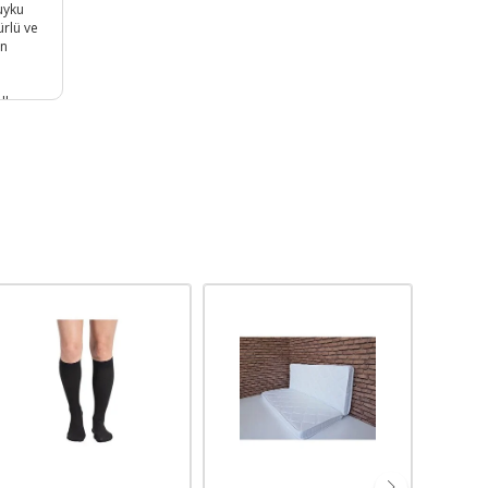
uyku
rlü ve
un
ullanım
n!