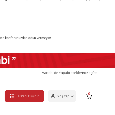
larken konforunuzdan ödün vermeyin!
Vartabi'de Yapabileceklerini Keşfet!
0
Listeni Oluştur
Giriş Yap