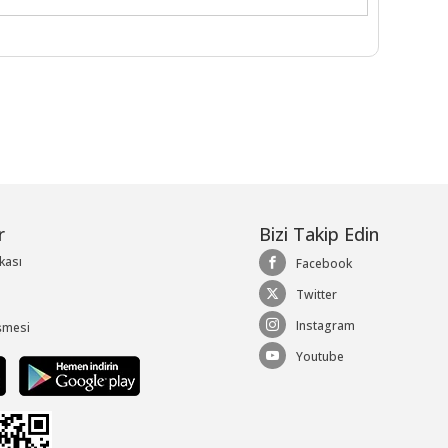
r
Bizi Takip Edin
ikası
Facebook
Twitter
Instagram
şmesi
Youtube