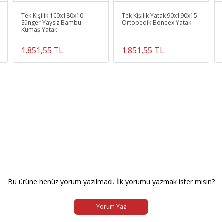
Tek Kişilik 100x180x10
Tek Kişilik Yatak 90x190x15
Sünger Yaysız Bambu
Ortopedik Bondex Yatak
Kumaş Yatak
1.851,55 TL
1.851,55 TL
Bu ürüne henüz yorum yazılmadı. İlk yorumu yazmak ister misin?
Yorum Yaz