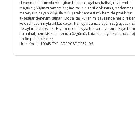
El yapımı tasarımıyla öne çıkan bu inci doğal taş halhal, toz pembe
rengiyle şıklığınızı tamamlar.; İnci taşının zarif dokunuşu, paslanmaz 
materyalin dayanıklılığı ile buluşarak hem estetik hem de pratik bir
aksesuar deneyimi sunar.; Doğal taş kullanımı sayesinde her biri be
ve özel tasarımıyla dikkat çeker; her kıyafetinizle uyum sağlayacak za
detaylara sahipsiniz.; El yapımı olmasıyla her biri ayrı bir hikaye bar
bu halhal, hem kişisel tarzınıza özgünlük katarken, aynı zamanda doğ
da ön plana çıkarır.;
Ürün Kodu :
10045-TYBUV2PPG8DOFZ7L96