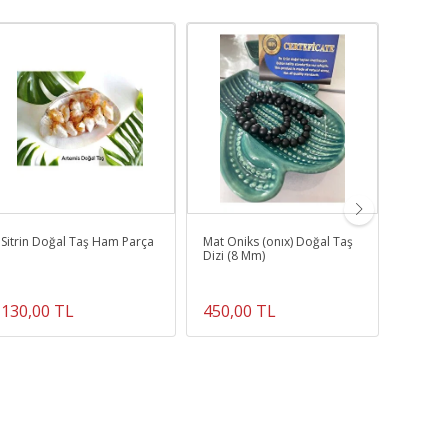
Sitrin Doğal Taş Ham Parça
Mat Oniks (onıx) Doğal Taş
Sertifi
Dizi (8 Mm)
Gerçek 
130,00 TL
450,00 TL
1.012