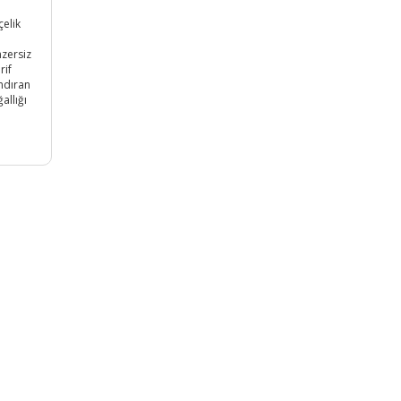
çelik
nzersiz
rif
ındıran
allığı