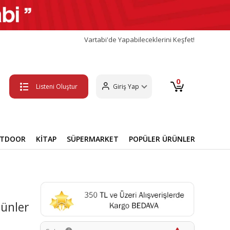
Vartabi'de Yapabileceklerini Keşfet!
0
Listeni Oluştur
Giriş Yap
UTDOOR
KİTAP
SÜPERMARKET
POPÜLER ÜRÜNLER
rünler