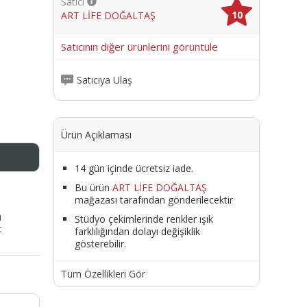
Satıcı
10
ART LİFE DOĞALTAŞ
me
Satıcının diğer ürünlerini görüntüle
Satıcıya Ulaş
Ürün Açıklaması
14 gün içinde ücretsiz iade.
Bu ürün
ART LİFE DOĞALTAŞ
mağazası tarafından gönderilecektir
ı
Stüdyo çekimlerinde renkler ışık
t
farklılığından dolayı değişiklik
gösterebilir.
Tüm Özellikleri Gör