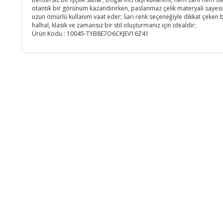
otantik bir görünüm kazandırırken, paslanmaz çelik materyali sayes
uzun ömürlü kullanım vaat eder; Sarı renk seçeneğiyle dikkat çeken 
halhal, klasik ve zamansız bir stil oluşturmanız için idealdir;
Ürün Kodu :
10045-TYB8E7O6CKJEV16Z41