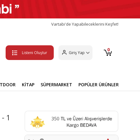
Vartabi'de Yapabileceklerini Keşfet!
0
Listeni Oluştur
Giriş Yap
UTDOOR
KİTAP
SÜPERMARKET
POPÜLER ÜRÜNLER
 - 1