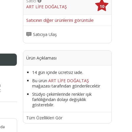
Satıcı
10
ART LİFE DOĞALTAŞ
me
Satıcının diğer ürünlerini görüntüle
Satıcıya Ulaş
Ürün Açıklaması
14 gün içinde ücretsiz iade.
Bu ürün
ART LİFE DOĞALTAŞ
ı
mağazası tarafından gönderilecektir
t
Stüdyo çekimlerinde renkler ışık
farklılığından dolayı değişiklik
gösterebilir.
Tüm Özellikleri Gör
ada
e