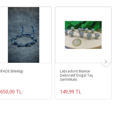
İFADE Bilekliği
Labradorit Mantar
Doğalta
Dekoratif Doğal Taş
Doğal 
(sertifikalı)
Tımbıl
Güneşt
650,00 TL
149,99 TL
400,0