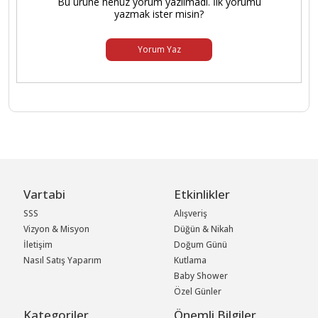
Bu ürüne henüz yorum yazılmadı. İlk yorumu
yazmak ister misin?
Yorum Yaz
Vartabi
Etkinlikler
SSS
Alışveriş
Vizyon & Misyon
Düğün & Nikah
İletişim
Doğum Günü
Nasıl Satış Yaparım
Kutlama
Baby Shower
Özel Günler
Kategoriler
Önemli Bilgiler