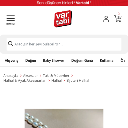
0
Alışveriş
Düğün
Baby Shower
Doğum Günü
Kutlama
Özel
Anasayfa
Aksesuar
Takı & Mücevher
Halhal & Ayak Aksesuarları
Halhal
Bijuteri Halhal