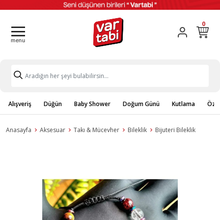
0
Alışveriş
Düğün
Baby Shower
Doğum Günü
Kutlama
Özel
Anasayfa
Aksesuar
Takı & Mücevher
Bileklik
Bijuteri Bileklik