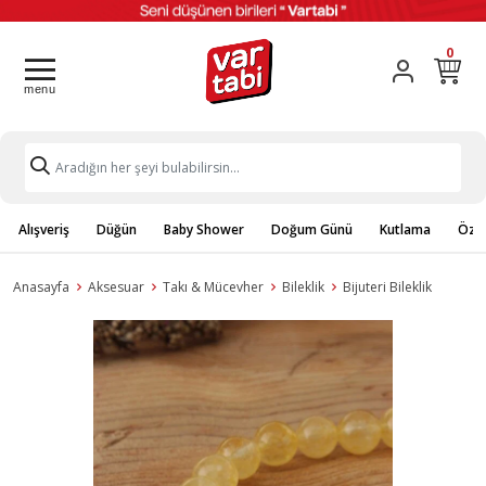
0
Alışveriş
Düğün
Baby Shower
Doğum Günü
Kutlama
Özel
Anasayfa
Aksesuar
Takı & Mücevher
Bileklik
Bijuteri Bileklik