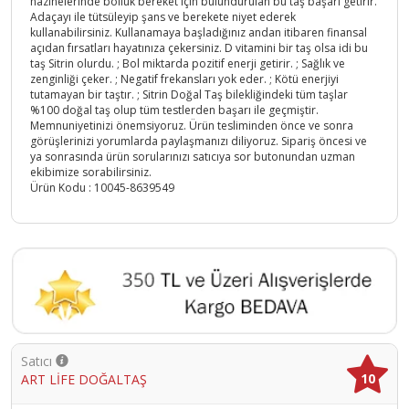
hazinelerinde bolluk bereket için bulundurulan bu taş başarı getirir.
Adaçayı ile tütsüleyip şans ve berekete niyet ederek
kullanabilirsiniz. Kullanamaya başladığınız andan itibaren finansal
açıdan fırsatları hayatınıza çekersiniz. D vitamini bir taş olsa idi bu
taş Sitrin olurdu. ; Bol miktarda pozitif enerji getirir. ; Sağlık ve
zenginliği çeker. ; Negatif frekansları yok eder. ; Kötü enerjiyi
tutamayan bir taştır. ; Sitrin Doğal Taş bilekliğindeki tüm taşlar
%100 doğal taş olup tüm testlerden başarı ile geçmiştir.
Memnuniyetinizi önemsiyoruz. Ürün tesliminden önce ve sonra
görüşlerinizi yorumlarda paylaşmanızı diliyoruz. Sipariş öncesi ve
ya sonrasında ürün sorularınızı satıcıya sor butonundan uzman
ekibimize sorabilirsiniz.
Ürün Kodu :
10045-8639549
Satıcı
10
ART LİFE DOĞALTAŞ