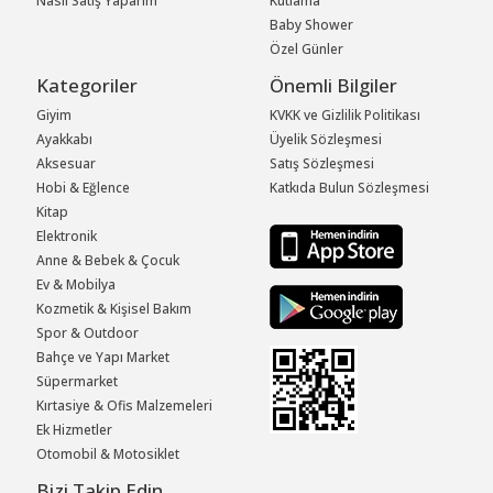
Nasıl Satış Yaparım
Kutlama
Baby Shower
Özel Günler
Kategoriler
Önemli Bilgiler
Giyim
KVKK ve Gizlilik Politikası
Ayakkabı
Üyelik Sözleşmesi
Aksesuar
Satış Sözleşmesi
Hobi & Eğlence
Katkıda Bulun Sözleşmesi
Kitap
Elektronik
Anne & Bebek & Çocuk
Ev & Mobilya
Kozmetik & Kişisel Bakım
Spor & Outdoor
Bahçe ve Yapı Market
Süpermarket
Kırtasiye & Ofis Malzemeleri
Ek Hizmetler
Otomobil & Motosiklet
Bizi Takip Edin