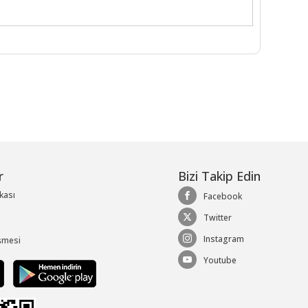
r
Bizi Takip Edin
ikası
Facebook
Twitter
Instagram
şmesi
Youtube