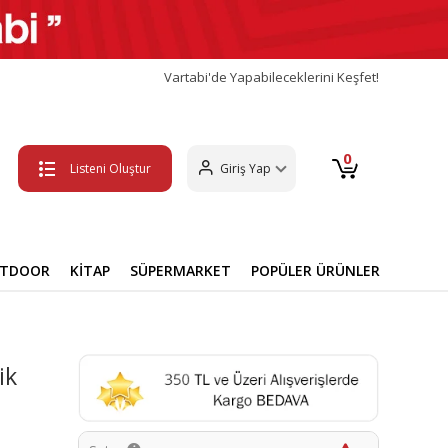
Vartabi'de Yapabileceklerini Keşfet!
0
Listeni Oluştur
Giriş Yap
UTDOOR
KİTAP
SÜPERMARKET
POPÜLER ÜRÜNLER
ik