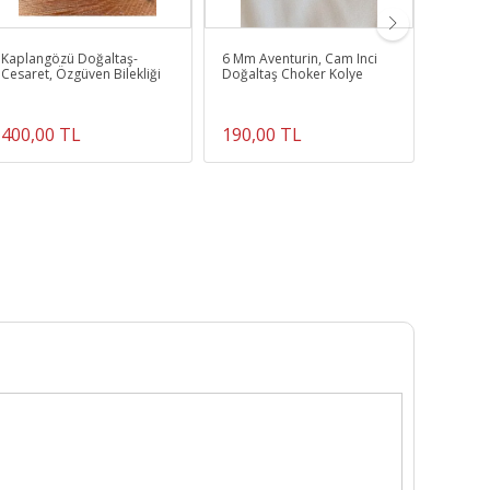
Kaplangözü Doğaltaş-
6 Mm Aventurin, Cam Inci
Rutilli
Cesaret, Özgüven Bilekliği
Doğaltaş Choker Kolye
Bilekli
400,00 TL
190,00 TL
350,0