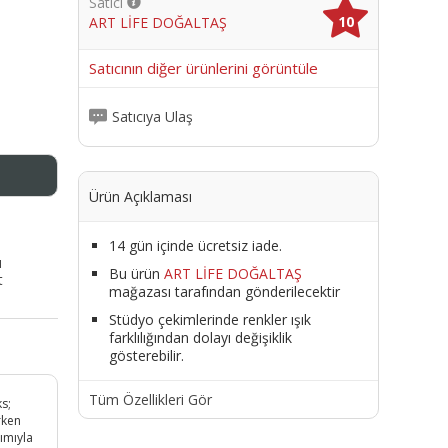
Satıcı
10
ART LİFE DOĞALTAŞ
me
Satıcının diğer ürünlerini görüntüle
Satıcıya Ulaş
Ürün Açıklaması
14 gün içinde ücretsiz iade.
ı
Bu ürün
ART LİFE DOĞALTAŞ
t
mağazası tarafından gönderilecektir
Stüdyo çekimlerinde renkler ışık
farklılığından dolayı değişiklik
gösterebilir.
Tüm Özellikleri Gör
ks;
rken
rımıyla