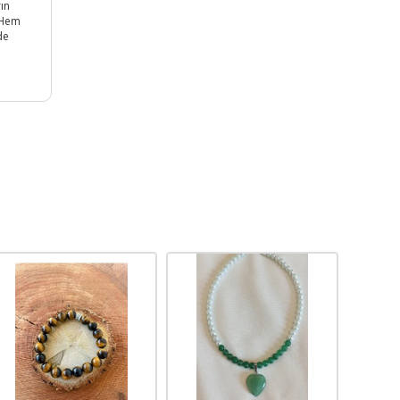
ın
; Hem
de