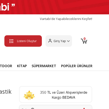
Vartabi'de Yapabileceklerini Keşfet!
0
Listeni Oluştur
Giriş Yap
UTDOOR
KİTAP
SÜPERMARKET
POPÜLER ÜRÜNLER
astik