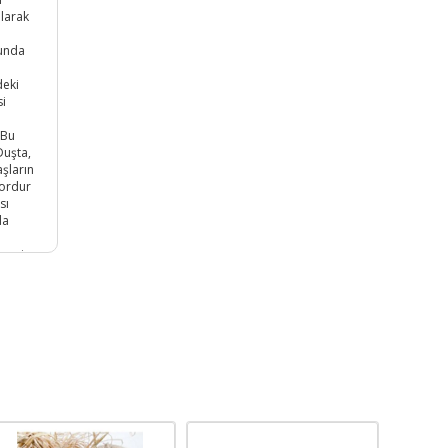
olarak
cunda
deki
si
 Bu
Duşta,
aşların
zordur
sı
da
emesi