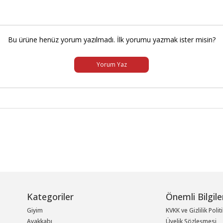
Bu ürüne henüz yorum yazılmadı. İlk yorumu yazmak ister misin?
Yorum Yaz
Kategoriler
Önemli Bilgile
Giyim
KVKK ve Gizlilik Polit
Ayakkabı
Üyelik Sözleşmesi