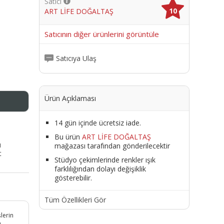
Satıcı
10
ART LİFE DOĞALTAŞ
me
Satıcının diğer ürünlerini görüntüle
Satıcıya Ulaş
Ürün Açıklaması
14 gün içinde ücretsiz iade.
Bu ürün
ART LİFE DOĞALTAŞ
ı
mağazası tarafından gönderilecektir
t
Stüdyo çekimlerinde renkler ışık
farklılığından dolayı değişiklik
gösterebilir.
Tüm Özellikleri Gör
şlerin
ı