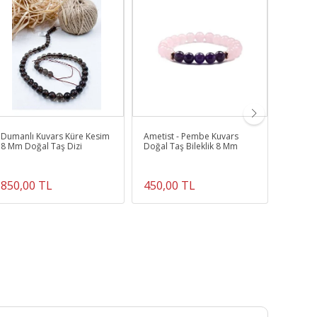
Dumanlı Kuvars Küre Kesim
Ametist - Pembe Kuvars
Küçük B
8 Mm Doğal Taş Dizi
Doğal Taş Bileklik 8 Mm
Kütle
850,00 TL
450,00 TL
255,0