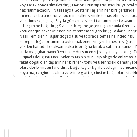
koyularak gönderilmektedir.; ; Her bir ürün sipariş üzeri kişiye özel 
hazırlanmaktadır.; ; Nasıl Fayda Gösterir Taşların her biri içerisinde
mineraller bulundurur ve bu mineraller sizin ile temas etmesi sonu
vücudunuza geçer.; ; Fayda gösterme süreci tamamen siz ile taşın
etkileşimine bağlıdır.; ; Sizinle etkileşime geçen taş zamanla üzeriniz
kötü enerjiyi çeker ve enerjisini temizlemesi gerekir.; ; Taşların Enerji
Nasıl Temizlenir Taşlar doğada su ve toprakla temas halindedir bu
sebeple doğal ortamında bulunmak enerjisini yenilemesini sağlar.; ;
yüzden haftada bir akşam saksı toprağına bırakıp sabah alırsınız.; ; 
suda vs.; ; çıkarmayın üzerinizde dursun enerjisini yenileyecektir.; ; T
Orijinal Olduğunu Nasıl Anlarım Kişinin bunu çıplak gözle anlaması 
fakat doğal olan taşların her biri renk tonu ve üzerindeki damar yapı
olarak birbirinden farklıdır.; ; Doğal taşlar kişi ile etkileşimi sonucun
soyulma, renginde açılma ve erime gibi taş cinsine bağlı olarak farklı
reaksiyonlar gösterir.; ; Tabii ki en sağlıklı sonucu laboratuvar incel
verecektir ama bunlarda orijinal olduğunu anlamanıza yol gösterir.;
Ürün Kodu :
10045-sezai0820283