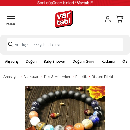
0
Alışveriş
Düğün
Baby Shower
Doğum Günü
Kutlama
Özel
Anasayfa
Aksesuar
Takı & Mücevher
Bileklik
Bijuteri Bileklik