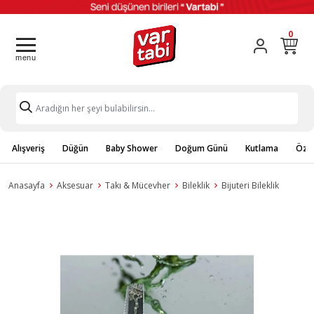
0
Alışveriş
Düğün
Baby Shower
Doğum Günü
Kutlama
Özel
Anasayfa
Aksesuar
Takı & Mücevher
Bileklik
Bijuteri Bileklik