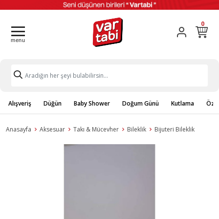
0
Alışveriş
Düğün
Baby Shower
Doğum Günü
Kutlama
Özel
Anasayfa
Aksesuar
Takı & Mücevher
Bileklik
Bijuteri Bileklik