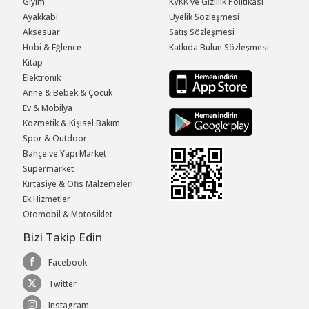
Giyim
KVKK ve Gizlilik Politikası
Ayakkabı
Üyelik Sözleşmesi
Aksesuar
Satış Sözleşmesi
Hobi & Eğlence
Katkıda Bulun Sözleşmesi
Kitap
Elektronik
Anne & Bebek & Çocuk
Ev & Mobilya
Kozmetik & Kişisel Bakım
Spor & Outdoor
Bahçe ve Yapı Market
Süpermarket
Kırtasiye & Ofis Malzemeleri
Ek Hizmetler
Otomobil & Motosiklet
Bizi Takip Edin
Facebook
Twitter
Instagram