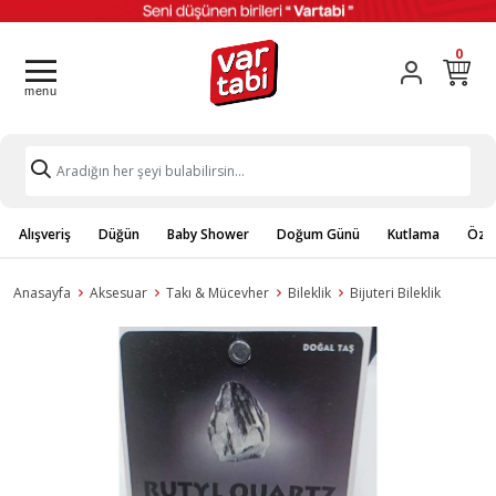
0
Alışveriş
Düğün
Baby Shower
Doğum Günü
Kutlama
Özel
Anasayfa
Aksesuar
Takı & Mücevher
Bileklik
Bijuteri Bileklik