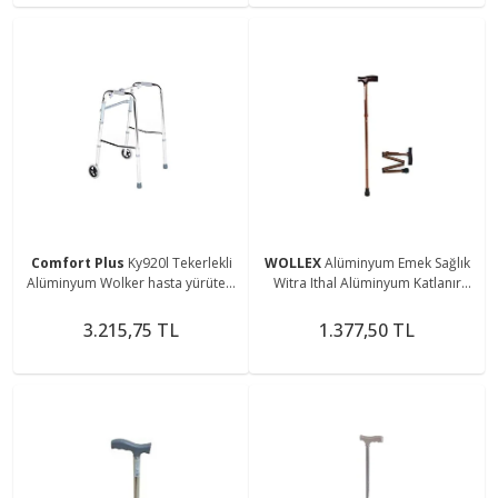
Comfort Plus
Ky920l Tekerlekli
WOLLEX
Alüminyum Emek Sağlık
Alüminyum Wolker hasta yürüteci
Witra Ithal Alüminyum Katlanır
boy ayarlı hafif yumuşak tutamaçlı
Baston 1 Uzunluk Ayarlı
yürüteç
3.215,75 TL
1.377,50 TL