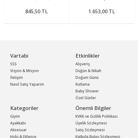
Baston Tabureli Yürüme Hasta
Denge 3 Oturaklı
845,50 TL
1.653,00 TL
Vartabi
Etkinlikler
SSS
Alışveriş
Vizyon & Misyon
Düğün & Nikah
İletişim
Doğum Günü
Nasıl Satış Yaparım
Kutlama
Baby Shower
Özel Günler
Kategoriler
Önemli Bilgiler
Giyim
KVKK ve Gizlilik Politikası
Ayakkabı
Üyelik Sözleşmesi
Aksesuar
Satış Sözleşmesi
Hobi & Eğlence
Katkıda Bulun Sözleşmesi