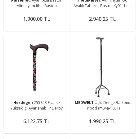
Pulsemed
Ayarlı Asa Baston
medikaltec
Alüminyum Üç
Aliminyum Ithal Baston
Ayaklı Tabureli Baston Ky911l-a 1
Uzunluk Ayarlı
1.900,00 TL
2.940,25 TL
Herdegen
255823 Fransız
MEDWELT
Üçlü Denge Bastonu
Yüksekliği Ayarlanabilir Derby
Tripod (mw-a-1031)
Çicekli Baston
6.122,75 TL
1.990,25 TL