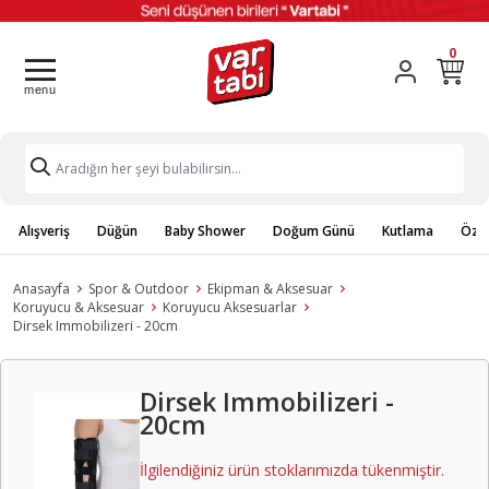
0
Alışveriş
Düğün
Baby Shower
Doğum Günü
Kutlama
Özel
Anasayfa
Spor & Outdoor
Ekipman & Aksesuar
Koruyucu & Aksesuar
Koruyucu Aksesuarlar
Dirsek Immobilizeri - 20cm
Dirsek Immobilizeri -
20cm
İlgilendiğiniz ürün stoklarımızda tükenmiştir.