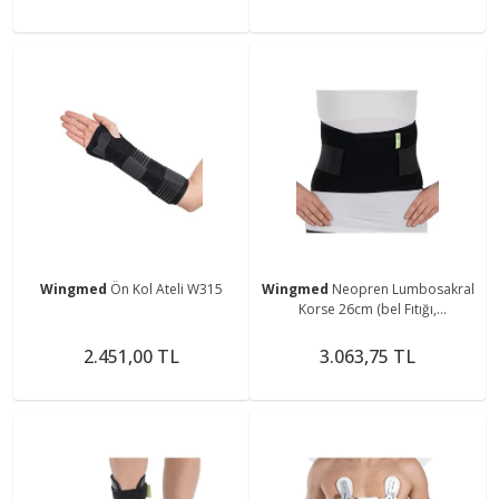
Wingmed
Ön Kol Ateli W315
Wingmed
Neopren Lumbosakral
Korse 26cm (bel Fıtığı,
Sakralizasyonda Ve
Lumbalizasyonda)
2.451,00 TL
3.063,75 TL