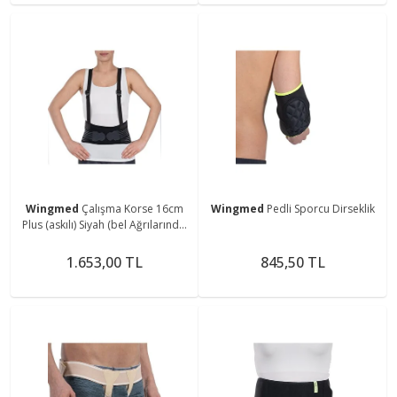
Wingmed
Çalışma Korse 16cm
Wingmed
Pedli Sporcu Dirseklik
Plus (askılı) Siyah (bel Ağrılarında,
Fıtık Ve Kireçlenmeler)
1.653,00 TL
845,50 TL