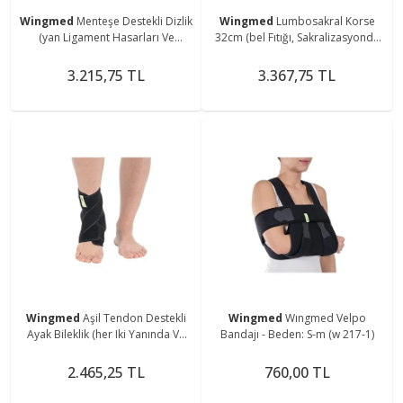
Wingmed
Menteşe Destekli Dizlik
Wingmed
Lumbosakral Korse
(yan Ligament Hasarları Ve
32cm (bel Fıtığı, Sakralizasyonda
Menisküs Lezyonları)
Ve Lumbalizasyonda)
3.215,75 TL
3.367,75 TL
Wingmed
Aşil Tendon Destekli
Wingmed
Wıngmed Velpo
Ayak Bileklik (her Iki Yanında Ve
Bandajı - Beden: S-m (w 217-1)
Topuğun Altında Silikon Desteği
Sunar)
2.465,25 TL
760,00 TL