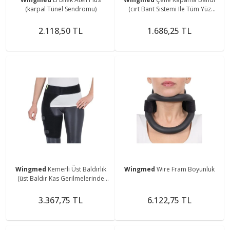
(karpal Tünel Sendromu)
(cırt Bant Sistemi Ile Tüm Yüz
Hatları Ile Uyum Sağlamaktadır.)
2.118,50 TL
1.686,25 TL
Wingmed
Kemerli Üst Baldırlık
Wingmed
Wire Fram Boyunluk
(üst Baldır Kas Gerilmelerinde
Sıcaklık Ve Kompresyon Sağlamak
Amaçlı)
3.367,75 TL
6.122,75 TL