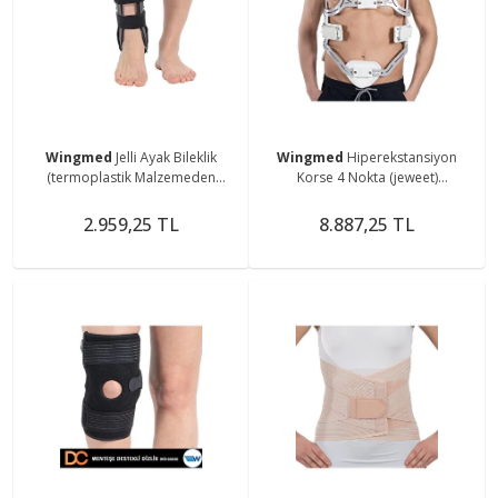
Wingmed
Jelli Ayak Bileklik
Wingmed
Hiperekstansiyon
(termoplastik Malzemeden
Korse 4 Nokta (jeweet)
Üretilmiş Olup, Iç Yüzeyi Sıcak
(omurgadaki Kırıklar Ve
Veya Soğuk Tedavi Için)
Travmalar, Osteporoz, Kifoz)
2.959,25 TL
8.887,25 TL