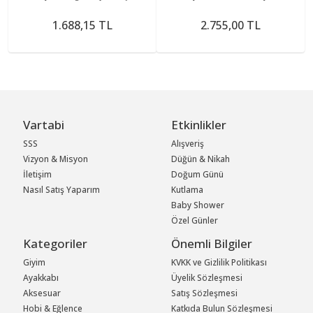
Stabilizasyonunu Sağlar.)
Adjustable Pvc Cervıkal Collar
1.688,15 TL
2.755,00 TL
Vartabi
Etkinlikler
SSS
Alışveriş
Vizyon & Misyon
Düğün & Nikah
İletişim
Doğum Günü
Nasıl Satış Yaparım
Kutlama
Baby Shower
Özel Günler
Kategoriler
Önemli Bilgiler
Giyim
KVKK ve Gizlilik Politikası
Ayakkabı
Üyelik Sözleşmesi
Aksesuar
Satış Sözleşmesi
Hobi & Eğlence
Katkıda Bulun Sözleşmesi