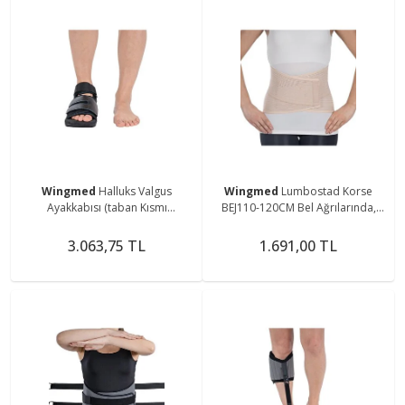
Wingmed
Halluks Valgus
Wingmed
Lumbostad Korse
Ayakkabısı (taban Kısmı
BEJ110-120CM Bel Ağrılarında,
Kaydırmaz Kauçuk, Erken
Fıtık ve Kireçlenmeler W442
Mobilizasyona Yardımcı Olur.)
3.063,75 TL
1.691,00 TL