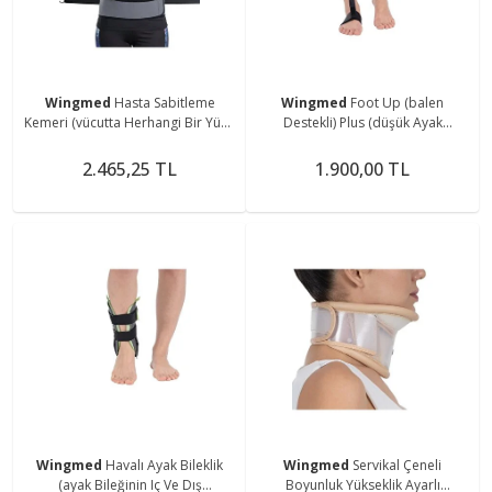
Wingmed
Hasta Sabitleme
Wingmed
Foot Up (balen
Kemeri (vücutta Herhangi Bir Yüke
Destekli) Plus (düşük Ayak
Sebep Olmaz.)
Deformitesinde Kullanılır,
Ayakkab Kullanıma Uygundur)
2.465,25 TL
1.900,00 TL
Wingmed
Havalı Ayak Bileklik
Wingmed
Servikal Çeneli
(ayak Bileğinin Iç Ve Dış
Boyunluk Yükseklik Ayarlı