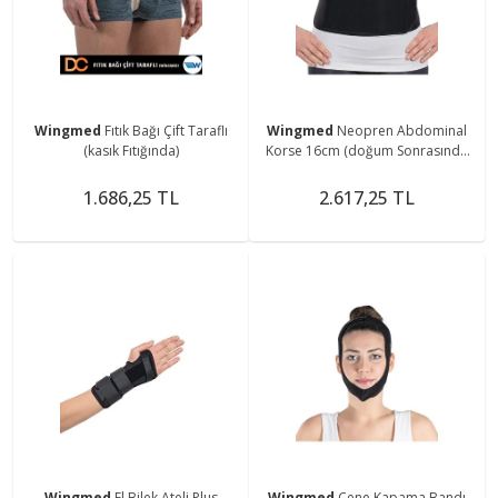
Wingmed
Fıtık Bağı Çift Taraflı
Wingmed
Neopren Abdominal
(kasık Fıtığında)
Korse 16cm (doğum Sonrasında
Toparlayıcı, Cerrahi Müdahale
Sonrası)
1.686,25 TL
2.617,25 TL
Wingmed
El Bilek Ateli Plus
Wingmed
Çene Kapama Bandı