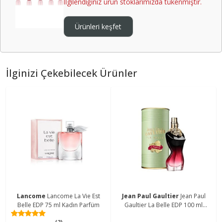
İlgilendiğiniz ürün stoklarımızda tükenmiştir.
Ürünleri keşfet
İlginizi Çekebilecek Ürünler
Lancome
Lancome La Vie Est
Jean Paul Gaultier
Jean Paul
Belle EDP 75 ml Kadın Parfüm
Gaultier La Belle EDP 100 ml
Kadın Parfüm
(2)