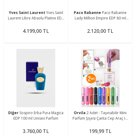
Yves Saint Laurent
Yves Saint
Paco Rabanne
Paco Rabanne
Laurent Libre Absolu Platine EDP
Lady Million Empire EDP 80 ml
90 ml Kadın Parfüm
Kadın Parfüm
4.199,00 TL
2.120,00 TL
Diğer
Sospiro Erba Pura Magica
Orvila
2 Adet - Taşınabilir Mini
EDP 100 ml Unisex Parfüm
Parfüm Şişesi Çanta Cep Araç Içi
Boy - Doldurulabilir Boş Şişe 5 Ml.
3.760,00 TL
199,99 TL