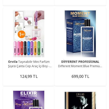
Orvila
Taşınabilir Mini Parfüm
DİFFERENT PROFESİONAL
Şişesi Çanta Cep Araç İçi Boy -
Different Moment Blue Premium
Doldurulabilir Boş Şişe 5 ml.
Erkek Parfüm Afrodizyak Etkili)
50ml
124,99 TL
699,00 TL