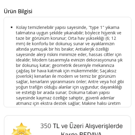
Ürün Bilgisi
Kolay temizlenebilir yapısı sayesinde, "type 1" yıkama
talimatına uygun şekilde yıkanabilir; böylece hijyenik ve
taze bir görünüm korunur; Orta hav yüksekliği (6; 12
mm) ile konforlu bir dokunuş sunar ve ayaklarınızın
altında yumuşak bir his bırakır; Antialerjik özelliği
sayesinde alerji riskini minimize eder, hassas ciltler için
idealdir; Modern tasarımıyla evinizin dekorasyonuna şık
bir dokunuş katar; geometrik deseniyle mekanınıza
çağdaş bir hava katmak için mükemmeldir; Saçaksız
(overlok) kenarları ile modern ve temiz bir görünüm
sağlar, kenarların yıpranmasını önler; Antre veya hol gibi
yoğun trafiğin olduğu alanlar için uygundur; dayanıklılığı
ve estetiği bir arada sunar; Dokuma taban yapısı
sayesinde kaymaz özelliğe sahiptir, güvenli adımlar
atmanız için ekstra destek sağlar; Makine halısı üretim
tekniği ile üretilmiştir; kalite ve dayanıklılığı bir arada
sunar; Hasır mat;
Ürün Kodu :
9764-TMKAHVE80X350