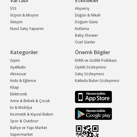
Vartabi
Etkinlikler
SSS
Alışveriş
Vizyon & Misyon
Düğün & Nikah
İletişim
Doğum Günü
Nasıl Satış Yaparım
Kutlama
Baby Shower
Özel Günler
Kategoriler
Önemli Bilgiler
Giyim
KVKK ve Gizlilik Politikası
Ayakkabı
Üyelik Sözleşmesi
Aksesuar
Satış Sözleşmesi
Hobi & Eğlence
Katkıda Bulun Sözleşmesi
Kitap
Elektronik
Anne & Bebek & Çocuk
Ev & Mobilya
Kozmetik & Kişisel Bakım
Spor & Outdoor
Bahçe ve Yapı Market
Süpermarket