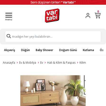
0
Alışveriş
Düğün
Baby Shower
Doğum Günü
Kutlama
Özel
Anasayfa
Ev & Mobilya
Ev
Halı & Kilim & Paspas
Kilim