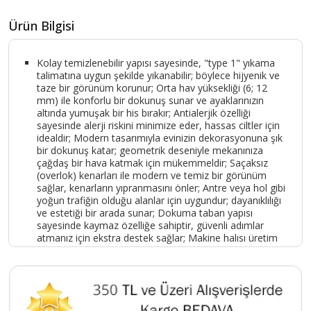
Ürün Bilgisi
Kolay temizlenebilir yapısı sayesinde, "type 1" yıkama
talimatına uygun şekilde yıkanabilir; böylece hijyenik ve
taze bir görünüm korunur; Orta hav yüksekliği (6; 12
mm) ile konforlu bir dokunuş sunar ve ayaklarınızın
altında yumuşak bir his bırakır; Antialerjik özelliği
sayesinde alerji riskini minimize eder, hassas ciltler için
idealdir; Modern tasarımıyla evinizin dekorasyonuna şık
bir dokunuş katar; geometrik deseniyle mekanınıza
çağdaş bir hava katmak için mükemmeldir; Saçaksız
(overlok) kenarları ile modern ve temiz bir görünüm
sağlar, kenarların yıpranmasını önler; Antre veya hol gibi
yoğun trafiğin olduğu alanlar için uygundur; dayanıklılığı
ve estetiği bir arada sunar; Dokuma taban yapısı
sayesinde kaymaz özelliğe sahiptir, güvenli adımlar
atmanız için ekstra destek sağlar; Makine halısı üretim
tekniği ile üretilmiştir; kalite ve dayanıklılığı bir arada
sunar; Hasır mat;
Ürün Kodu :
9764-TMKAHVE120X400