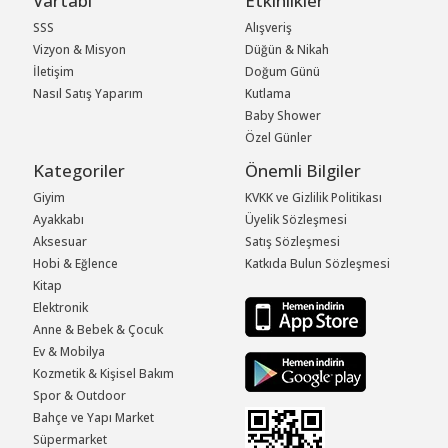
Vartabi
Etkinlikler
SSS
Alışveriş
Vizyon & Misyon
Düğün & Nikah
İletişim
Doğum Günü
Nasıl Satış Yaparım
Kutlama
Baby Shower
Özel Günler
Kategoriler
Önemli Bilgiler
Giyim
KVKK ve Gizlilik Politikası
Ayakkabı
Üyelik Sözleşmesi
Aksesuar
Satış Sözleşmesi
Hobi & Eğlence
Katkıda Bulun Sözleşmesi
Kitap
Elektronik
Anne & Bebek & Çocuk
Ev & Mobilya
Kozmetik & Kişisel Bakım
Spor & Outdoor
Bahçe ve Yapı Market
Süpermarket