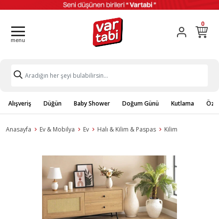
0
Alışveriş
Düğün
Baby Shower
Doğum Günü
Kutlama
Özel
Anasayfa
Ev & Mobilya
Ev
Halı & Kilim & Paspas
Kilim